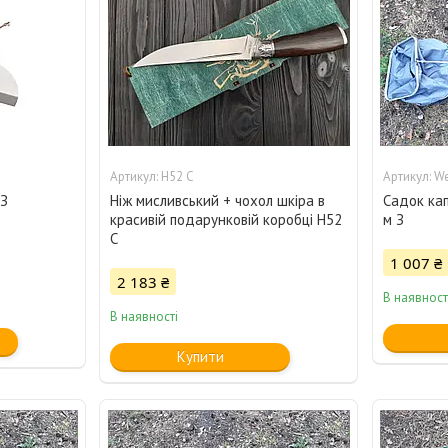
H52 С
We
 З
Ніж мисливський + чохол шкіра в
Садок ка
красивій подарунковій коробці H52
м З
С
1 007 ₴
2 183 ₴
В наявност
В наявності
Купити