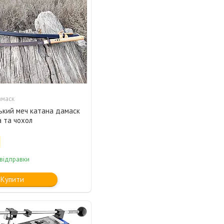
амаск
ький меч катана дамаск
а та чохол
 відправки
Купити