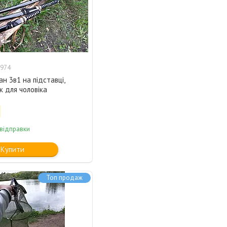
974
ан 3в1 на підставці,
 для чоловіка
 відправки
Купити
Топ продаж