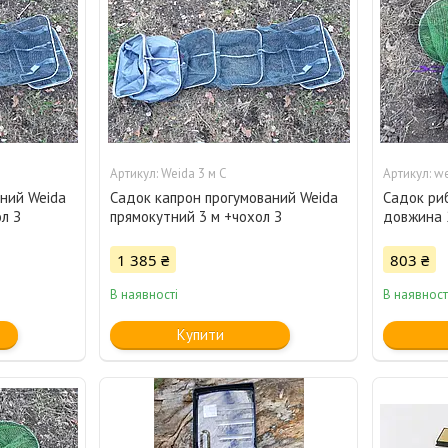
Weida 3 м С
we
ний Weida
Садок капрон прогумований Weida
Садок ри
л З
прямокутний 3 м +чохол З
довжина 
1 385 ₴
803 ₴
В наявності
В наявност
Купити