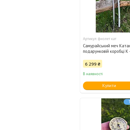
фиолет кат
Самурайський меч Ката
подарунковій коробці K 
6 299 ₴
В наявності
Купити