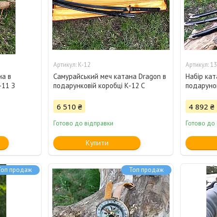
K-12
13
на в
Самурайський меч катана Dragon в
Набір кат
-11 З
подарунковій коробці K-12 C
подарунок
6 510 ₴
4 892 ₴
Готово до відправки
Готово до
Купити
Топ продаж
Топ продаж