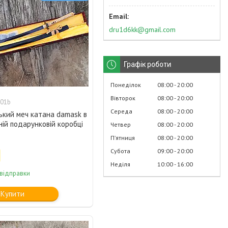
dru1d6kk@gmail.com
Графік роботи
Понеділок
08:00
20:00
Вівторок
08:00
20:00
01b
Середа
08:00
20:00
ький меч катана damask в
ній подарунковій коробці
Четвер
08:00
20:00
Пʼятниця
08:00
20:00
Субота
09:00
20:00
Неділя
10:00
16:00
 відправки
Купити