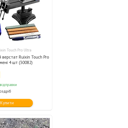
ixin Touch Pro Ultra
 верстат Ruixin Touch Pro
амені 4 шт (30082)
 відправки
роздріб
Купити