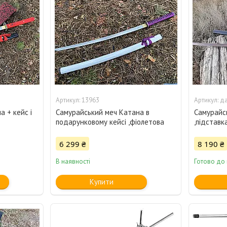
13963
д
 + кейс і
Самурайський меч Катана в
Самурайс
подарунковому кейсі ,фіолетова
,підставк
6 299 ₴
8 190 ₴
В наявності
Готово до
Купити