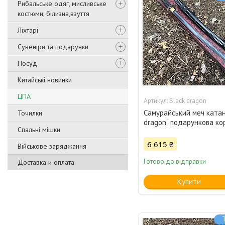
Рибальське одяг, мисливське
костюми, білизна,взуття
Ліхтарі
Сувеніри та подарунки
Посуд
Китайські новинки
ЦПА
Black dragon
Самурайський меч катан
Точилки
dragon" подарункова ко
Спальні мішки
6 615 ₴
Військове заряджання
Готово до відправки
Доставка и оплата
Купити