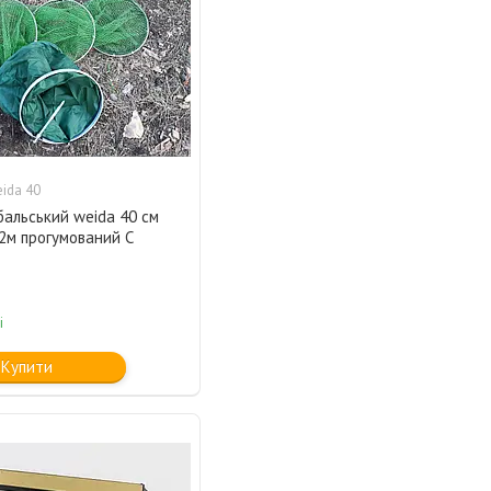
ida 40
бальський weida 40 см
2м прогумований C
і
Купити