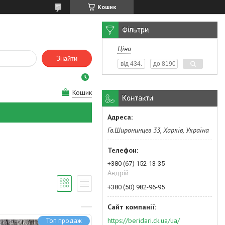
Кошик
Фільтри
Ціна
Знайти
Кошик
Контакти
Гв.Широнинцев 33, Харків, Україна
+380 (67) 152-13-35
Андрій
+380 (50) 982-96-95
https://beridari.ck.ua/ua/
Топ продаж