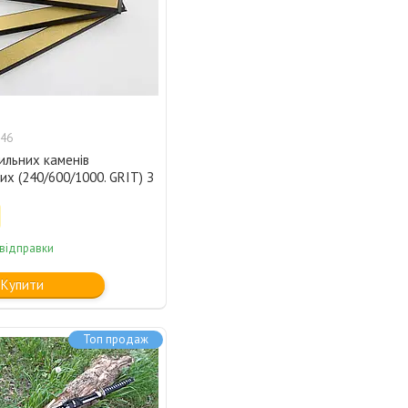
46
ильних каменів
х (240/600/1000. GRIT) З
 відправки
Купити
Топ продаж