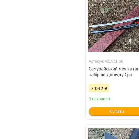
401931 об
Самурайський меч катана
набір по догляду Cpa
7 042 ₴
В наявності
Купити