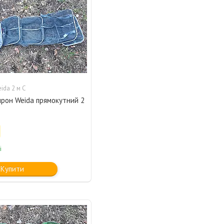
ida 2 м С
прон Weida прямокутний 2
і
Купити