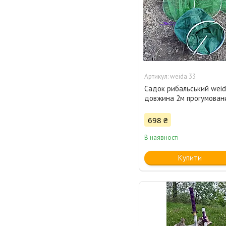
weida 33
Садок рибальський weid
довжина 2м прогумован
698 ₴
В наявності
Купити