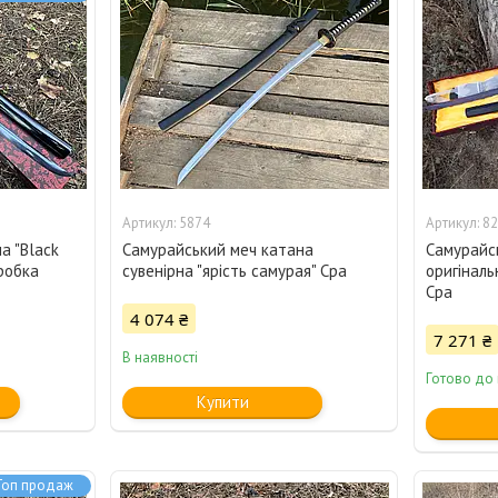
5874
82
а "Black
Самурайський меч катана
Самурайс
робка
сувенірна "ярість самурая" Cpa
оригіналь
Cpa
4 074 ₴
7 271 ₴
В наявності
Готово до
Купити
Топ продаж