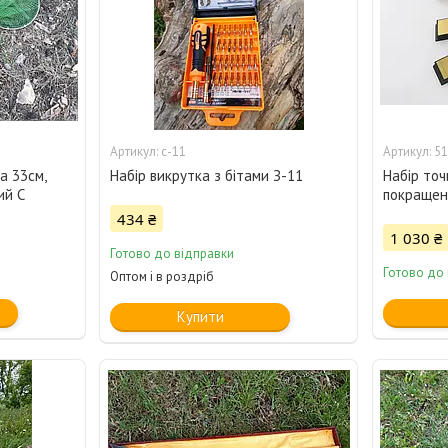
с-11
51
a 33см,
Набір викрутка з бітами З-11
Набір точ
ий C
покращени
434 ₴
1 030 ₴
Готово до відправки
Готово до
Оптом і в роздріб
Купити