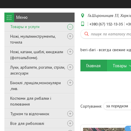
Гв.Широнинцев 33, Харків
+380 (67) 152-13-35
+3
Товары и услуги
Ножі, мультиинструменты,
точила
beri-dari - всегда свежие и
Ножі, катани, шаблі, кинджали
(фотоальбоми).
Главная
Товары
Луки, арбалети, рогатки, стріли,
аксесуари
Біноклі ,приціли,монокуляри
,пнв.
Костюми для рибалки і
полювання
Туризм та відпочинок
Все для риболовлі