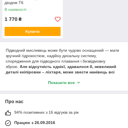
діодом Т6
В наявності
1 770
₴
Купити
Підводний мисливець може бути чудово оснащений — мати
зручний гідрокостюм, надійну дихальну систему,
спорядження для підводного плавання і безвідмовну
зброю.
Але відсутність однієї, здавалося б, невеликий
деталі екіпіровки – ліхтаря, може звести нанівець всі
старання.
Показати все
Звичайно, в яскравий сонячний день на невеликій глибині в
чистій воді цей атрибут може і здатися зайвим. Однак,
справжні любителі підводного полювання виходять на
Про нас
промисел в будь-який час доби. Крім того, навіть вдень в
скаламученої води прісного водойми всього кілька метрів
глибини різко знижують умови видимості. Що тоді говорити
94% позитивних з 16 відгуків за рік
про більш серйозних зануреннях?
Працює з 26.09.2016