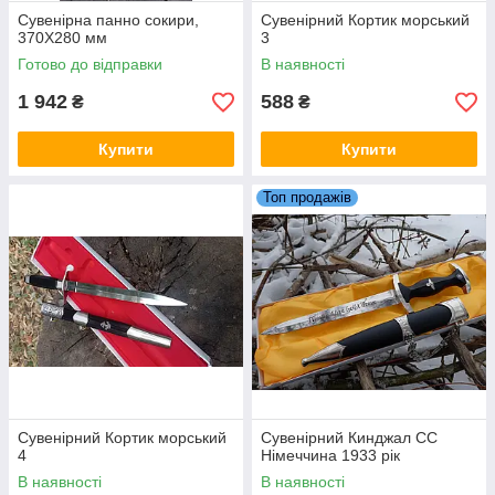
Сувенірна панно сокири,
Сувенірний Кортик морський
370Х280 мм
3
Готово до відправки
В наявності
1 942
588
₴
₴
Купити
Купити
Топ продажів
Сувенірний Кортик морський
Сувенірний Кинджал СС
4
Німеччина 1933 рік
В наявності
В наявності