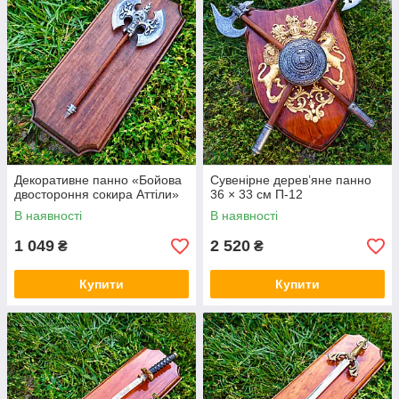
Декоративне панно «Бойова
Сувенірне дерев’яне панно
двостороння сокира Аттіли»
36 × 33 см П-12
В наявності
В наявності
1 049
2 520
₴
₴
Купити
Купити