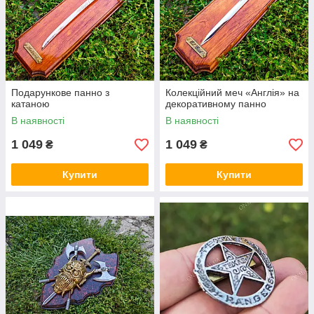
Подарункове панно з
Колекційний меч «Англія» на
катаною
декоративному панно
В наявності
В наявності
1 049
1 049
₴
₴
Купити
Купити