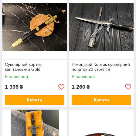
Ідеально підходять в якості оригінального подарунка;
Вартість продукції невисока;
Підійде для кожного чоловіка;
Гарантовано буде використовуватися за
призначенням
Сувенірний кортик
Німецький Кортик сувенірний
капітанський Gold
початок 20 століття
В наявності
В наявності
1 396
1 260
₴
₴
Купити
Купити