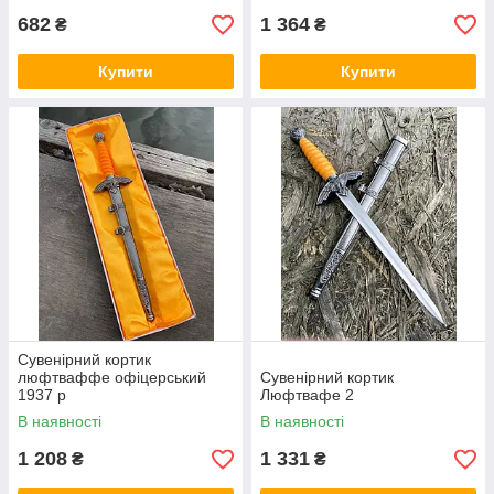
682
1 364
₴
₴
Купити
Купити
Сувенірний кортик
люфтваффе офіцерський
Сувенірний кортик
1937 р
Люфтвафе 2
В наявності
В наявності
1 208
1 331
₴
₴