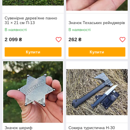
Сувенірне дерев’яне панно
31 × 21 см П-13
Значок Техаських рейнджерів
В наявності
В наявності
2 099
262
₴
₴
Купити
Купити
Значок шериф
Сокира туристична H-30