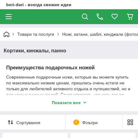
beri-dari - всегда свежие идеи
Товари та послуги
Ножі, катани, шаблі, кинджали (фото
Кортики, кинжалы, панно
Преимущества подарочных ножей
Современные подарочные ножи, которые вы можете купить
по максимально низким ценам, пришлись очень кстати не
только для любителей активного отдыха и путешествий, но и
для самых разных людей. Стоит отметить, что хоть тот же
нож-кредитка и считается сувенирным ножом, его свойства,
Показати все
практичность и малые габариты позволяют брать его в
походы и использовать в самых нетривиальных задачах.
Нередки случаи, когда он использовался даже на кухне для
Сортування
0
Фільтри
резки продукции. Неплохая альтернатива.
Сувенирные ножи имеют массу преимуществ: