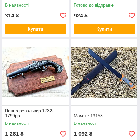
В наявності
Готово до відправки
314
924
₴
₴
Купити
Купити
Панно револьвер 1732-
1799рр
Мачете 13153
В наявності
В наявності
1 281
1 092
₴
₴