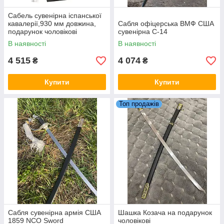
Сабель сувенірна іспанської
кавалерії,930 мм довжина,
Сабля офіцерська ВМФ США
подарунок чоловікові
сувенірна С-14
В наявності
В наявності
4 515
4 074
₴
₴
Купити
Купити
Топ продажів
Сабля сувенірна армія США
Шашка Козача на подарунок
1859 NCO Sword
чоловікові