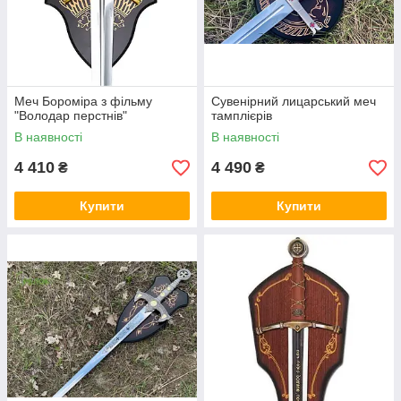
Меч Бороміра з фільму
Сувенірний лицарський меч
"Володар перстнів"
тамплієрів
В наявності
В наявності
4 410
4 490
₴
₴
Купити
Купити