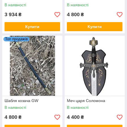
В наявності
В наявності
3 934
4 800
₴
₴
Купити
Купити
Топ продажів
Шабля козача GW
Меч царя Соломона
В наявності
В наявності
4 800
4 400
₴
₴