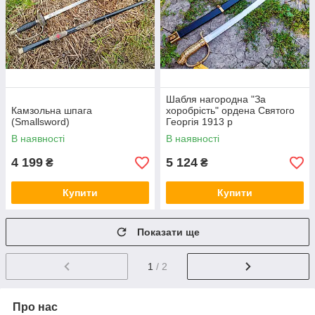
Шабля нагородна "За
Камзольна шпага
хоробрість" ордена Святого
(Smallsword)
Георгія 1913 р
В наявності
В наявності
4 199
5 124
₴
₴
Купити
Купити
Показати ще
1
/ 2
Про нас