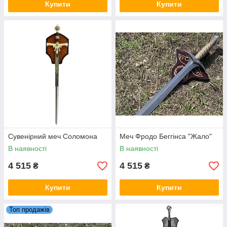
Купити
Купити
Сувенірний меч Соломона
Меч Фродо Беггінса "Жало"
В наявності
В наявності
4 515
4 515
₴
₴
Купити
Купити
Топ продажів