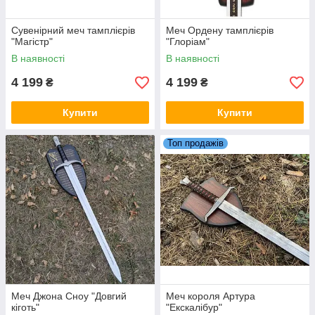
Сувенірний меч тамплієрів
Меч Ордену тамплієрів
"Магістр"
"Глоріам"
В наявності
В наявності
4 199
4 199
₴
₴
Купити
Купити
Топ продажів
Меч Джона Сноу "Довгий
Меч короля Артура
кіготь"
"Екскалібур"