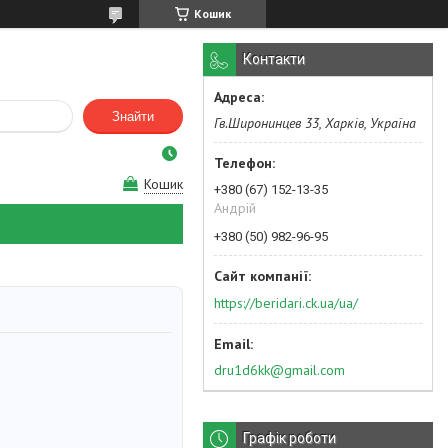
Кошик
Контакти
Знайти
Гв.Широнинцев 33, Харків, Україна
Кошик
+380 (67) 152-13-35
Андрій
+380 (50) 982-96-95
https://beridari.ck.ua/ua/
dru1d6kk@gmail.com
Графік роботи