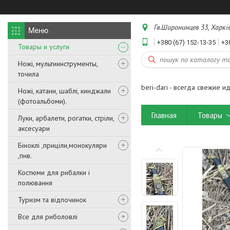
Гв.Широнинцев 33, Харків
+380 (67) 152-13-35
+3
Товары и услуги
Ножі, мультиинструменты,
точила
beri-dari - всегда свежие и
Ножі, катани, шаблі, кинджали
(фотоальбоми).
Главная
Товары
Луки, арбалети, рогатки, стріли,
аксесуари
Біноклі ,приціли,монокуляри
,пнв.
Костюми для рибалки і
полювання
Туризм та відпочинок
Все для риболовлі