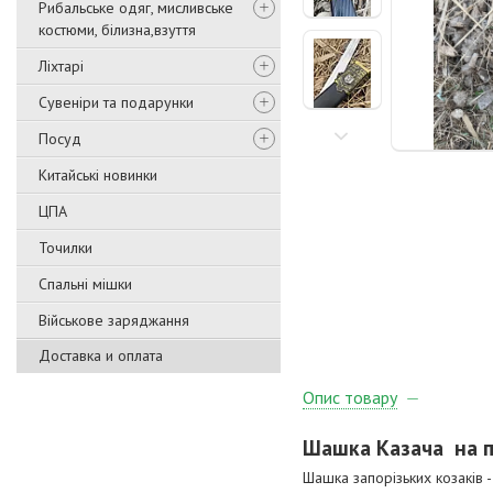
Рибальське одяг, мисливське
костюми, білизна,взуття
Ліхтарі
Сувеніри та подарунки
Посуд
Китайські новинки
ЦПА
Точилки
Спальні мішки
Військове заряджання
Доставка и оплата
Опис товару
Шашка Казача на п
Шашка запорізьких козаків -