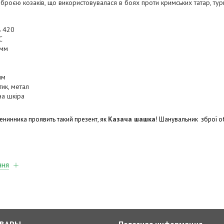
оєю козаків, що використовувалася в боях проти кримських татар, туркі
ь 420
C
 мм
мм
тик, метал
на шкіра
Казача шашка
менинника проявить такий презент, як
! Шанувальник зброї о
ння