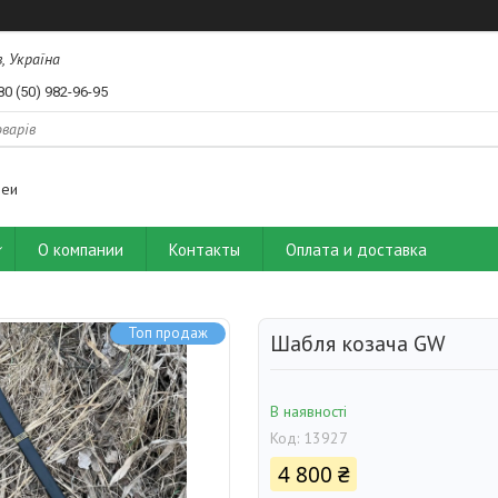
, Україна
80 (50) 982-96-95
деи
О компании
Контакты
Оплата и доставка
Топ продаж
Шабля козача GW
В наявності
Код:
13927
4 800 ₴