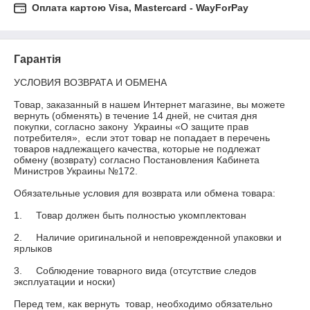
Оплата картою Visa, Mastercard - WayForPay
Гарантія
УСЛОВИЯ ВОЗВРАТА И ОБМЕНА

Товар, заказанный в нашем Интернет магазине, вы можете 
вернуть (обменять) в течение 14 дней, не считая дня 
покупки, согласно закону  Украины «О защите прав 
потребителя»,  если этот товар не попадает в перечень 
товаров надлежащего качества, которые не подлежат 
обмену (возврату) согласно Постановления Кабинета 
Министров Украины №172.

Обязательные условия для возврата или обмена товара:

1.	Товар должен быть полностью укомплектован

2.	Наличие оригинальной и неповрежденной упаковки и 
ярлыков

3.	Соблюдение товарного вида (отсутствие следов 
эксплуатации и носки)

Перед тем, как вернуть  товар, необходимо обязательно 