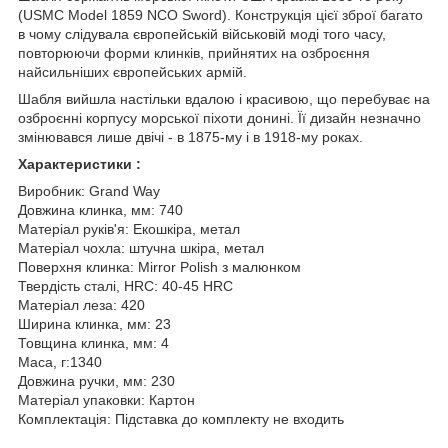
(USMC Model 1859 NCO Sword). Конструкція цієї зброї багато
в чому слідувала європейській військовій моді того часу,
повторюючи форми клинків, прийнятих на озброєння
найсильніших європейських армій.
Шабля вийшла настільки вдалою і красивою, що перебуває на
озброєнні корпусу морської піхоти донині. Її дизайн незначно
змінювався лише двічі - в 1875-му і в 1918-му роках.
Характеристики :
Виробник: Grand Way
Довжина клинка, мм: 740
Матеріал руків'я: Екошкіра, метал
Матеріал чохла: штучна шкіра, метал
Поверхня клинка: Mirror Polish з малюнком
Твердість сталі, HRC: 40-45 HRC
Матеріал леза: 420
Ширина клинка, мм: 23
Товщина клинка, мм: 4
Маса, г:1340
Довжина ручки, мм: 230
Матеріал упаковки: Картон
Комплектація: Підставка до комплекту не входить