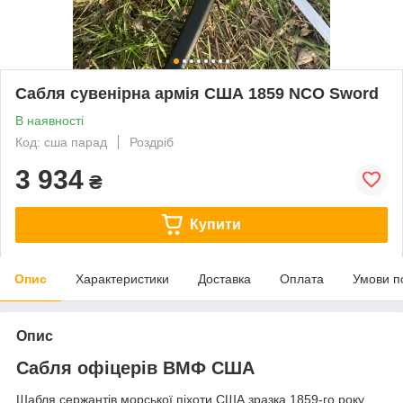
Сабля сувенірна армія США 1859 NCO Sword
В наявності
Код: сша парад
Роздріб
3 934
₴
Купити
Опис
Характеристики
Доставка
Оплата
Умови п
Опис
Сабля офіцерів ВМФ США
Шабля сержантів морської піхоти США зразка 1859-го року