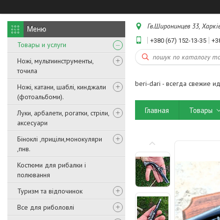
Гв.Широнинцев 33, Харків
+380 (67) 152-13-35
+3
Товары и услуги
Ножі, мультиинструменты,
точила
beri-dari - всегда свежие и
Ножі, катани, шаблі, кинджали
(фотоальбоми).
Главная
Товары
Луки, арбалети, рогатки, стріли,
аксесуари
Біноклі ,приціли,монокуляри
,пнв.
Костюми для рибалки і
полювання
Туризм та відпочинок
Все для риболовлі