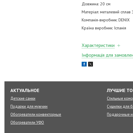
Довжина: 20 см
Матеріал: металевий сплав
Компанія-виробник: DENIX
Країна виробник: Іспанія
Характеристики
Інформація для замовле
АКТУАЛЬНОЕ
ЛУЧШИЕ Т
Детские санки
Стильные ком
Подарки для мужчин
Сушилки для б
Обогреватели конвекторные
Подарочные 
Обогреватели УФО