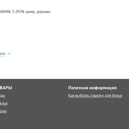
 ЗАМАК 5 (95% цинк), дерево
ння
ОВАРЫ
Полезная информация
оды
Как выбрать сушилку для белья
елья
ножи