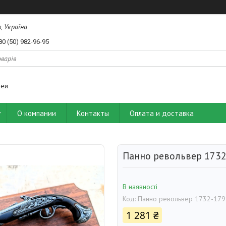
, Україна
80 (50) 982-96-95
деи
О компании
Контакты
Оплата и доставка
Панно револьвер 173
В наявності
Код:
Панно револьвер 1732-179
1 281 ₴