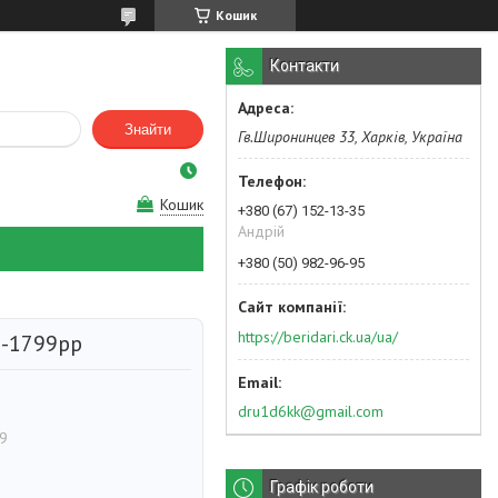
Кошик
Контакти
Знайти
Гв.Широнинцев 33, Харків, Україна
Кошик
+380 (67) 152-13-35
Андрій
+380 (50) 982-96-95
https://beridari.ck.ua/ua/
2-1799рр
dru1d6kk@gmail.com
9
Графік роботи