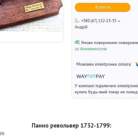
Купити
+380 (67) 152-13-35
Андрій
поверненн
за домовленістю
У компанії підключені електронн
купити будь-який товар не покид
Панно револьвер 1732-1799:
99: