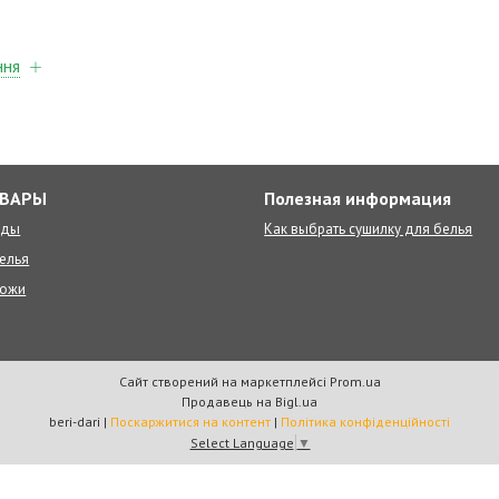
ння
ОВАРЫ
Полезная информация
оды
Как выбрать сушилку для белья
елья
ножи
Сайт створений на маркетплейсі
Prom.ua
Продавець на Bigl.ua
beri-dari |
Поскаржитися на контент
|
Політика конфіденційності
Select Language
▼