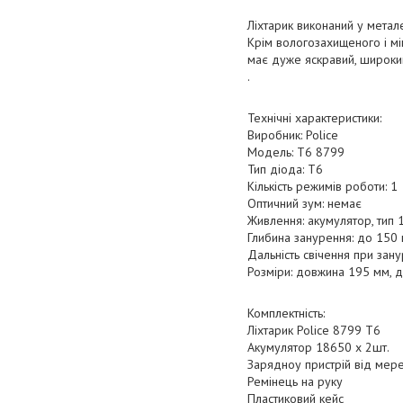
Ліхтарик виконаний у метал
Крім вологозахищеного і мі
має дуже яскравий, широкий
.
Технічні характеристики:
Виробник: Police
Модель: T6 8799
Тип діода: Т6
Кількість режимів роботи: 1
Оптичний зум: немає
Живлення: акумулятор, тип
Глибина занурення: до 150
Дальність свічення при зану
Розміри: довжина 195 мм, 
Комплектність:
Ліхтарик Police 8799 T6
Акумулятор 18650 х 2шт.
Зарядноу пристрій від мер
Ремінець на руку
Пластиковий кейс