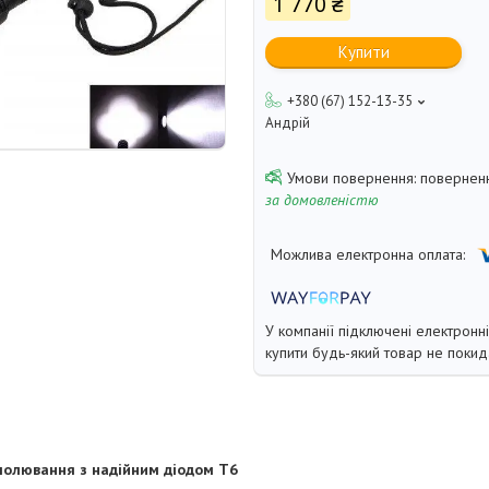
1 770 ₴
Купити
+380 (67) 152-13-35
Андрій
поверненн
за домовленістю
У компанії підключені електронн
купити будь-який товар не покид
 полювання з надійним діодом Т6