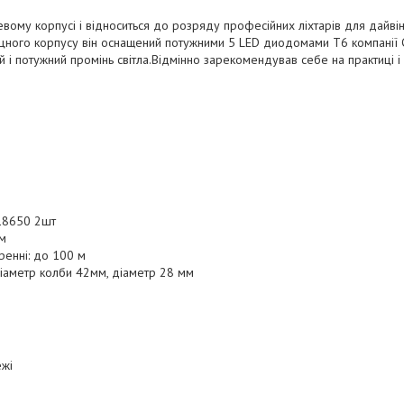
евому корпусі і відноситься до розряду професійних ліхтарів для дайві
цного корпусу він оснащений потужними 5 LED диодомами Т6 компанії C
 і потужний промінь світла.Відмінно зарекомендував себе на практиці і 
 18650 2шт
 м
ренні: до 100 м
діаметр колби 42мм, діаметр 28 мм
ежі