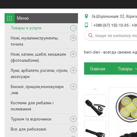
Гв.Широнинцев 33, Харків
+380 (67) 152-13-35
+3
Товары и услуги
Ножі, мультиинструменты,
точила
beri-dari - всегда свежие и
Ножі, катани, шаблі, кинджали
(фотоальбоми).
Главная
Товары
Луки, арбалети, рогатки, стріли,
аксесуари
Біноклі ,приціли,монокуляри
,пнв.
Костюми для рибалки і
полювання
Туризм та відпочинок
Все для риболовлі