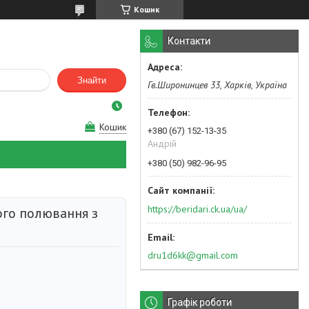
Кошик
Контакти
Знайти
Гв.Широнинцев 33, Харків, Україна
Кошик
+380 (67) 152-13-35
Андрій
+380 (50) 982-96-95
https://beridari.ck.ua/ua/
ого полювання з
dru1d6kk@gmail.com
Графік роботи