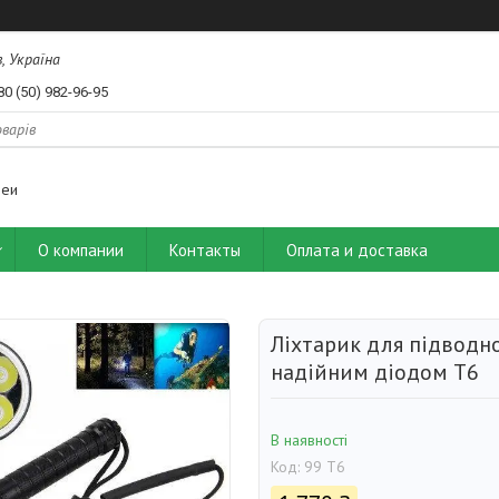
, Україна
80 (50) 982-96-95
деи
О компании
Контакты
Оплата и доставка
Ліхтарик для підводн
надійним діодом Т6
В наявності
Код:
99 T6