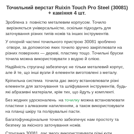
Точильний верстат Ruixin Touch Pro Steel (30081)
+ каміння 4 шт.
Зроблена з повністю металевим корпусом. Точило
вирізняється універсальністю, оскільки підходить для
заточування різних типів ножів та інших інструментів.
У опорній частині точильного пристрою 30081 зроблено
отвори, за допомогою яких точило зручно закріплювати на
різних поверхнях — дереві, пластику тощо. Точильні бруски
точила можна використовувати з водою й олією.
Надійність стругачці забезпечує не тільки металевий корпус,
але й те, що інші вузли й елементи виготовлені з металу.
Кріпильна система точила дає змогу встановлювати різні
елементи для заточування та шліфування інструментів, будь-
які абразивні матеріали, крім тих, що йдуть у комплекті.
Без жодних удосконалень на
точилку
можна встановлювати
пластини з алмазним напиленням, а також використовувати
на планці шкіру та полірувальні пасти.
Багатофункціональне точило забезпечує нам простоту та
безпеку за якісного заточування ножів.
Стругачка 30081 дає змогу використовувати різні кути