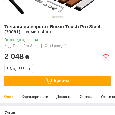
Точильний верстат Ruixin Touch Pro Steel
(30081) + камені 4 шт.
Готово до відправки
Код: Touch Pro Steel
Опт і роздріб
2 048
₴
3 ₴
від 866 шт.
Купити
Опис
Характеристики
Доставка
Оплата
Умови п
Опис