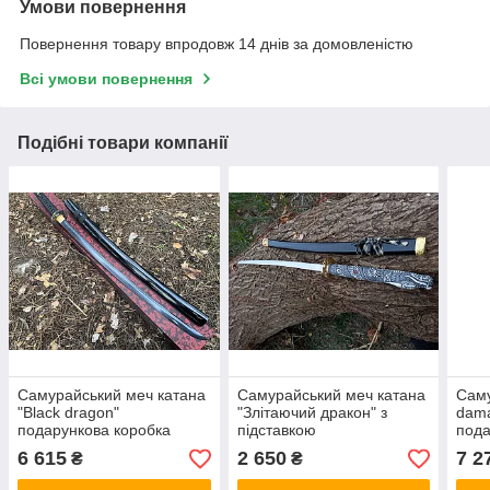
Умови повернення
Повернення товару впродовж 14 днів за домовленістю
Всі умови повернення
Подібні товари компанії
Самурайський меч катана
Самурайський меч катана
Саму
"Black dragon"
"Злітаючий дракон" з
dama
подарункова коробка
підставкою
пода
6 615
2 650
7 2
₴
₴