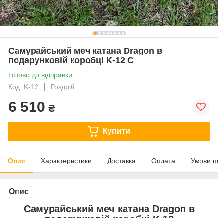
Самурайський меч катана Dragon в
подарунковій коробці K-12 C
Готово до відправки
Код: K-12
Роздріб
6 510
₴
Купити
Опис
Характеристики
Доставка
Оплата
Умови п
Опис
Самурайський меч катана Dragon в