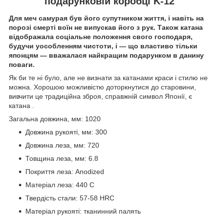
подарунковій коробці K-12
Для меч самурая був його супутником життя, і навіть на
порозі смерті воїн не випускав його з рук. Також катана
відображала соціальне положення свого господаря,
будучи уособленням чистоти, і — що властиво тільки
японцям — вважалася найкращим подарунком в данину
поваги.
Як би те ні було, але не визнати за катанами краси і стилю не
можна. Хорошою можливістю доторкнутися до старовини,
вивчити це традиційна зброя, справжній символ Японії, є
катана .
Загальна довжина, мм: 1020
Довжина рукояті, мм: 300
Довжина леза, мм: 720
Товщина леза, мм: 6.8
Покриття леза: Anodized
Матеріал леза: 440 C
Твердість стали: 57-58 HRC
Матеріал рукояті: тканинний палять