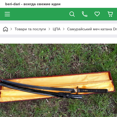
beri-dari - всегда свежие идеи
Товари та послуги
ЦПА
Самурайський меч катана Dr