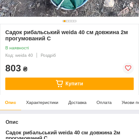
Садок рибальський weida 40 см довжина 2м
прогумований C
В наявності
Код: weida 40
Роздріб
803
₴
Купити
Опис
Характеристики
Доставка
Оплата
Умови п
Опис
Садок рибальський weida 40 см довжина 2м
прогумований C