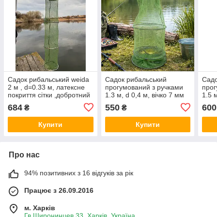
Садок рибальський weida
Садок рибальський
Садо
2 м , d=0.33 м, латексне
прогумований з ручками
прог
покриття сітки ,добротний
1.3 м, d 0,4 м, вічко 7 мм
1.5 
садок для хорошого
684
550
600
₴
₴
Купити
Купити
Про нас
94% позитивних з 16 відгуків за рік
Працює з 26.09.2016
м. Харків
Гв.Широнинцев 33, Харків, Україна