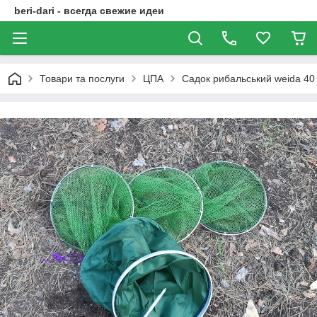
beri-dari - всегда свежие идеи
Товари та послуги
ЦПА
Садок рибальський weida 40