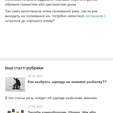
обривом глинистим або кам'янистим дном .
Так само захоплююче нічне полювання раку ,так як рак
виходить на полювання ніч. потрібно запастися
ліхтариком
і
готується до хорошого улову!!
Інші статті рубрики
06.11.2017
Как выбрать одежду на зимнюю рыбалку??
В это статье речь пойдет об одежде рыболова зимника .
17.04.2017
Засоби самооборони ,Шокер ,Ніж або