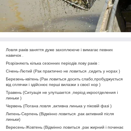
Ловля раків заняття дуже захоплююче і вимагає певних
навичок .
Розрізняють кілька сезонних періодів лову раків :
Січень-Лютий (Рак практично не ловиться ,сидить у норах )
Березень-квітень (Рак ловиться досить слабо,пробуджується
від сплячки і здійснює перші вилазки з своєї нор )
Травень (Ситуація не улутшается ,період икроотделения і
линьки )
Червень (Погана ловля ,активна линька у піковій фазі )
Липень-Серпень (Відмінно ловиться ,рак активний після
линьки)
Вересень-Жовтень (Відмінно ловиться ,рак жирний і починає