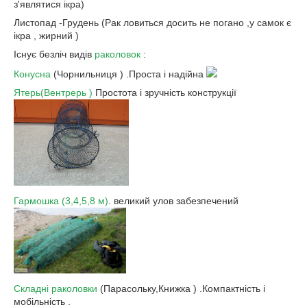
з'являтися ікра)
Листопад -Грудень (Рак ловиться досить не погано ,у самок є
ікра , жирний )
Існує безліч видів
раколовок
:
Конусна
(Чорнильниця ) .Проста і надійна
Ятерь(Вентрерь )
Простота і зручність конструкції
Гармошка (3,4,5,8 м)
. великий улов забезпечений
Складні раколовки
(Парасольку,Книжка ) .Компактність і
мобільність .