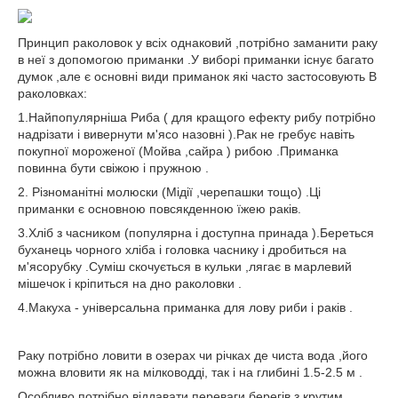
Принцип раколовок у всіх однаковий ,потрібно заманити раку
в неї з допомогою приманки .У виборі приманки існує багато
думок ,але є основні види приманок які часто застосовують В
раколовках:
1.Найпопулярніша Риба ( для кращого ефекту рибу потрібно
надрізати і вивернути м'ясо назовні ).Рак не гребує навіть
покупної мороженої (Мойва ,сайра ) рибою .Приманка
повинна бути свіжою і пружною .
2. Різноманітні молюски (Мідії ,черепашки тощо) .Ці
приманки є основною повсякденною їжею раків.
3.Хліб з часником (популярна і доступна принада ).Береться
буханець чорного хліба і головка часнику і дробиться на
м'ясорубку .Суміш скочується в кульки ,лягає в марлевий
мішечок і кріпиться на дно раколовки .
4.Макуха - універсальна приманка для лову риби і раків .
Раку потрібно ловити в озерах чи річках де чиста вода ,його
можна вловити як на мілководді, так і на глибині 1.5-2.5 м .
Особливо потрібно віддавати переваги берегів з крутим