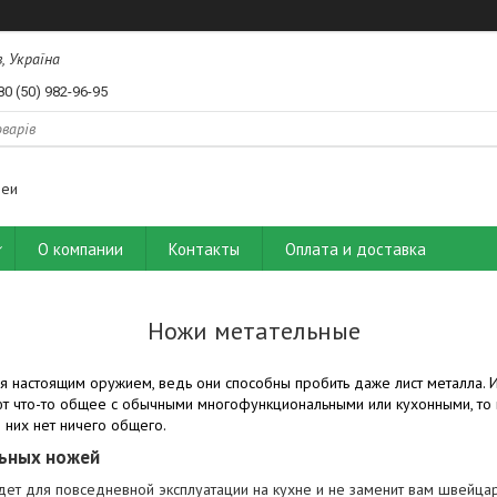
, Україна
80 (50) 982-96-95
деи
О компании
Контакты
Оплата и доставка
Ножи метательные
я настоящим оружием, ведь они способны пробить даже лист металла. И
 что-то общее с обычными многофункциональными или кухонными, то в
 них нет ничего общего.
ьных ножей
дет для повседневной эксплуатации на кухне и не заменит вам швейц