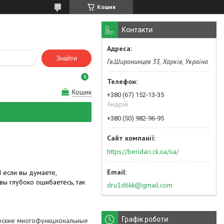
Кошик
Контакти
Знайти
Гв.Широнинцев 33, Харків, Україна
Кошик
+380 (67) 152-13-35
Андрій
+380 (50) 982-96-95
https://beridari.ck.ua/ua/
 если вы думаете,
ы глубоко ошибаетесь, так
dru1d6kk@gmail.com
Графік роботи
арские многофункциональные