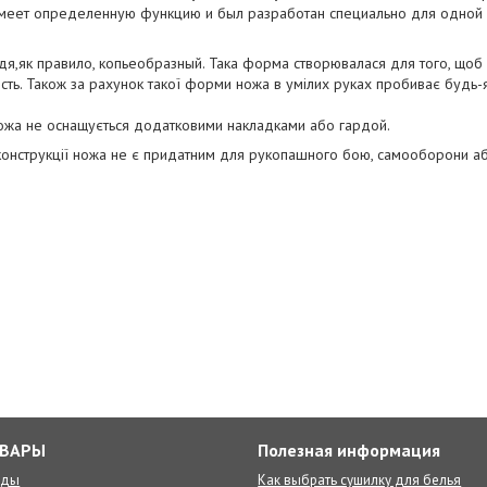
 имеет определенную функцию и был разработан специально для одной 
дя,як правило, копьеобразный. Така форма створювалася для того, щоб 
чність. Також за рахунок такої форми ножа в умілих руках пробиває будь
ожа не оснащується додатковими накладками або гардой.
конструкції ножа не є придатним для рукопашного бою, самооборони аб
ОВАРЫ
Полезная информация
оды
Как выбрать сушилку для белья