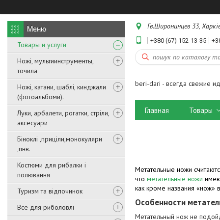
Гв.Широнинцев 33, Харків
+380 (67) 152-13-35
+3
Товары и услуги
Ножі, мультиинструменты,
точила
beri-dari - всегда свежие и
Ножі, катани, шаблі, кинджали
(фотоальбоми).
Главная
Товары
Луки, арбалети, рогатки, стріли,
аксесуари
Біноклі ,приціли,монокуляри
,пнв.
Костюми для рибалки і
Метательные ножи считаютс
полювання
что
метательные ножи
имеют
как кроме названия «нож» в
Туризм та відпочинок
Особенности метател
Все для риболовлі
Метательный нож не подой