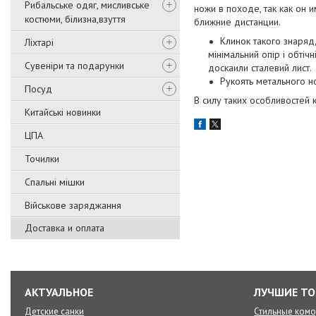
Рибальське одяг, мисливське
ножи в походе, так как он
костюми, білизна,взуття
ближние дистанции.
Клинок такого знаряд
Ліхтарі
мінімальний опір і обті
Сувеніри та подарунки
доскаили сталевий лист.
Рукоять метального н
Посуд
В силу таких особливостей 
Китайські новинки
ЦПА
Точилки
Спальні мішки
Військове заряджання
Доставка и оплата
АКТУАЛЬНОЕ
ЛУЧШИЕ Т
Детские санки
Стильные ком