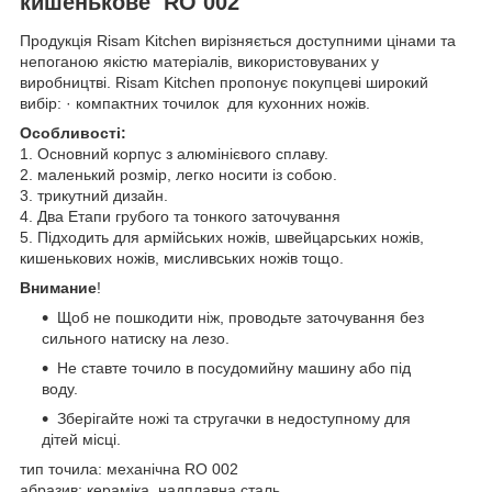
кишенькове RO 002
Продукція Risam Kitchen вирізняється доступними цінами та
непоганою якістю матеріалів, використовуваних у
виробництві. Risam Kitchen пропонує покупцеві широкий
вибір: · компактних точилок для кухонних ножів.
Особливості:
1. Основний корпус з алюмінієвого сплаву.
2. маленький розмір, легко носити із собою.
3. трикутний дизайн.
4. Два Етапи грубого та тонкого заточування
5. Підходить для армійських ножів, швейцарських ножів,
кишенькових ножів, мисливських ножів тощо.
Внимание
!
Щоб не пошкодити ніж, проводьте заточування без
сильного натиску на лезо.
Не ставте точило в посудомийну машину або під
воду.
Зберігайте ножі та стругачки в недоступному для
дітей місці.
тип точила: механічна RO 002
абразив: кераміка, надплавна сталь