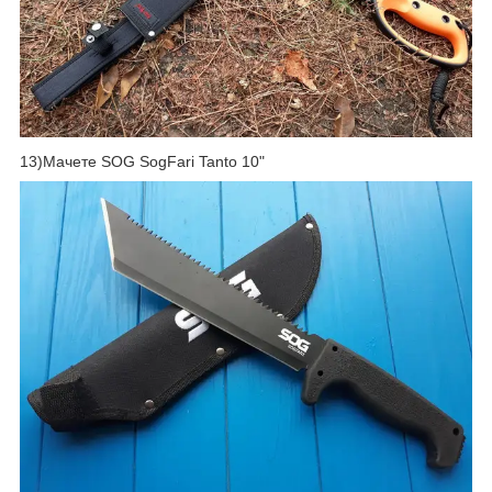
13)Мачете SOG SogFari Tanto 10"