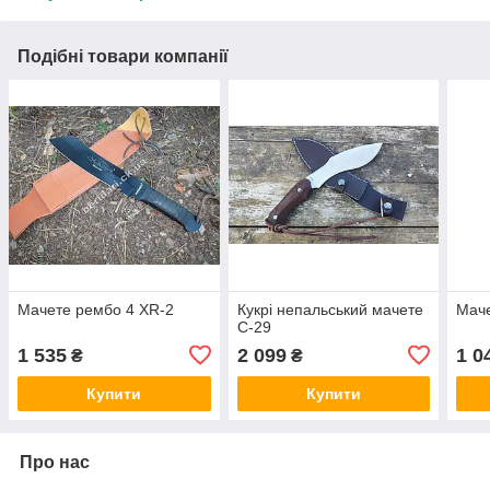
Подібні товари компанії
Мачете рембо 4 XR-2
Кукрі непальський мачете
Маче
C-29
1 535
2 099
1 0
₴
₴
Купити
Купити
Про нас