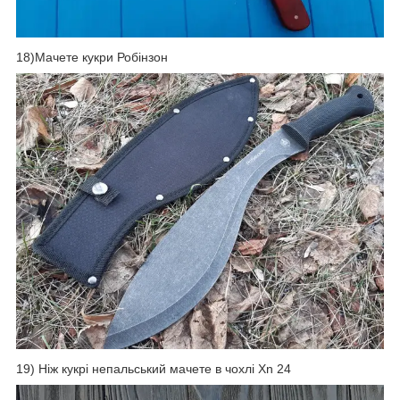
18)Мачете кукри Робінзон
19) Ніж кукрі непальський мачете в чохлі Xn 24