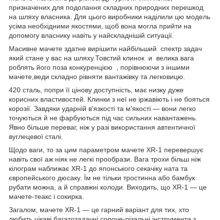
призначених для подолання складних природних перешкод
на шляху власника. Для цього виробники наділили цю модель
усіма необхідними якостями, щоб вона могла прийти на
допомогу власнику навіть у найскладнішій ситуації.
Масивне мачете здатне вирішити найбільший спектр задач
який стане у вас на шляху.Товстий клинок и велика вага
роблять його поза конкуренцією , порівнюючи з іншими
мачете,веди складно рівняти вантажівку та легковицю.
420 сталь, попри її цінову доступність, має низку дуже
корисних властивостей. Клинки з неї не іржавіють і не бояться
корозії. Завдяки ударній в'язкості та м'якості — вони легко
точуються й не фарбуються під час сильних навантажень.
Явно більше переваг, ніж у разі використання автентичної
вуглецевої сталі.
Щодо ваги, то за цим параметром мачете XR-1 перевершує
навіть свої аж ніяк не легкі прообрази. Вага трохи більш ніж
кілограм наближає XR-1 до японського секачіку ната та
європейського дюсаку. Їм не тільки тростинна або бамбук
рубати можна, а й справжні колоди. Виходить, що XR-1 — це
мачете-теакс і сокирка.
Загалом, мачете XR-1 — це гарний варіант для тих, хто
любить цікаві багатозадачні сороче-різальні інструменти з