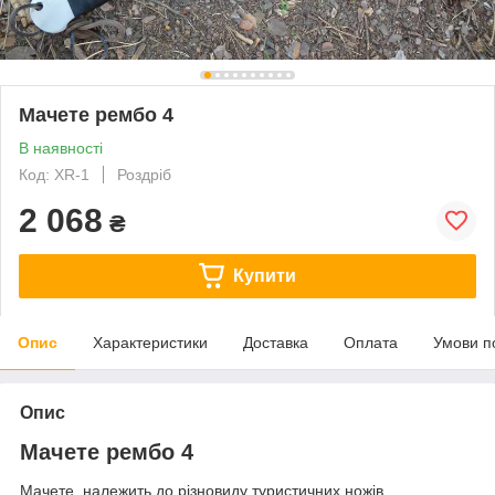
Мачете рембо 4
В наявності
Код: XR-1
Роздріб
2 068
₴
Купити
Опис
Характеристики
Доставка
Оплата
Умови п
Опис
Мачете рембо 4
Мачете належить до різновиду туристичних ножів,