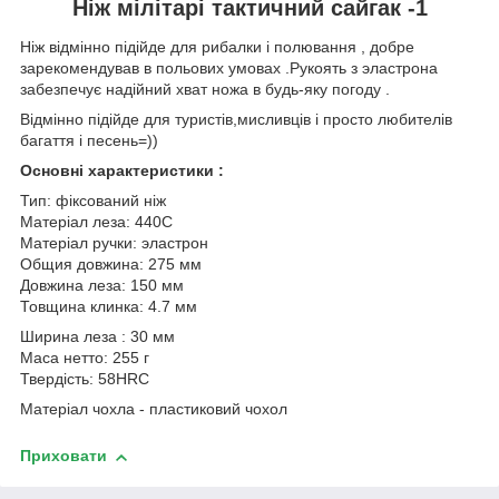
Ніж мілітарі тактичний сайгак -1
Ніж відмінно підійде для рибалки і полювання , добре
зарекомендував в польових умовах .Рукоять з эластрона
забезпечує надійний хват ножа в будь-яку погоду .
Відмінно підійде для туристів,мисливців і просто любителів
багаття і песень=))
Основні характеристики :
Тип: фіксований ніж
Матеріал леза: 440C
Матеріал ручки: эластрон
Общия довжина: 275 мм
Довжина леза: 150 мм
Товщина клинка: 4.7 мм
Ширина леза : 30 мм
Маса нетто: 255 г
Твердість: 58HRC
Матеріал чохла - пластиковий чохол
Приховати