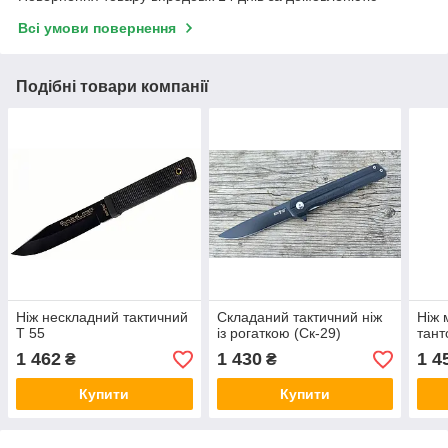
Всі умови повернення
Подібні товари компанії
Ніж нескладний тактичний
Складаний тактичний ніж
Ніж 
Т 55
із рогаткою (Cк-29)
тант
1 462
1 430
1 4
₴
₴
Купити
Купити