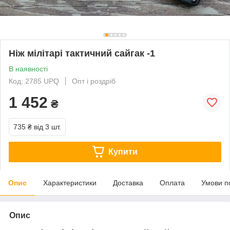
Ніж мілітарі тактичний сайгак -1
В наявності
Код: 2785 UPQ
Опт і роздріб
1 452
₴
735 ₴
від 3 шт.
Купити
Опис
Характеристики
Доставка
Оплата
Умови п
Опис