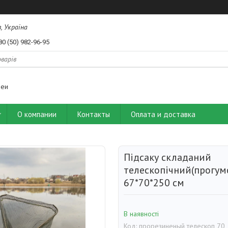
, Україна
80 (50) 982-96-95
деи
О компании
Контакты
Оплата и доставка
Підсаку складаний
телескопічний(прогум
67*70*250 см
В наявності
Код:
прорезиненый телескоп 70