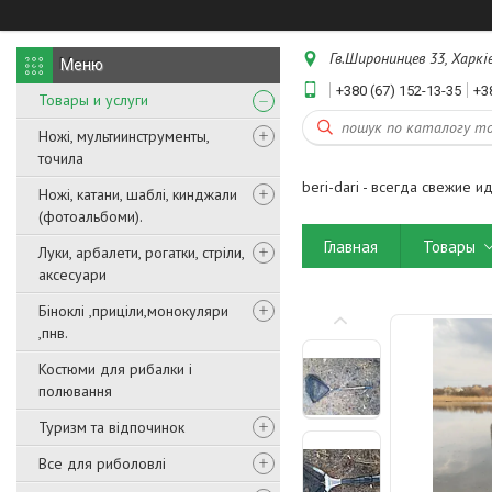
Гв.Широнинцев 33, Харків
+380 (67) 152-13-35
+3
Товары и услуги
Ножі, мультиинструменты,
точила
beri-dari - всегда свежие и
Ножі, катани, шаблі, кинджали
(фотоальбоми).
Главная
Товары
Луки, арбалети, рогатки, стріли,
аксесуари
Біноклі ,приціли,монокуляри
,пнв.
Костюми для рибалки і
полювання
Туризм та відпочинок
Все для риболовлі