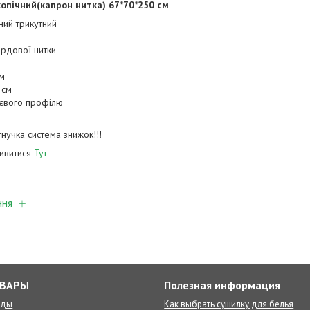
опічний(капрон нитка) 67*70*250 см
ний трикутний
ордової нитки
см
 см
нієвого профілю
гнучка система знижок!!!
дивитися
Тут
ння
ОВАРЫ
Полезная информация
оды
Как выбрать сушилку для белья