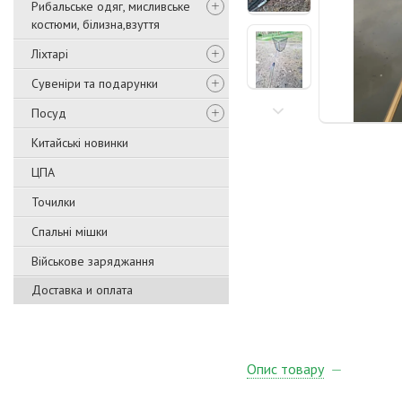
Рибальське одяг, мисливське
костюми, білизна,взуття
Ліхтарі
Сувеніри та подарунки
Посуд
Китайські новинки
ЦПА
Точилки
Спальні мішки
Військове заряджання
Доставка и оплата
Опис товару