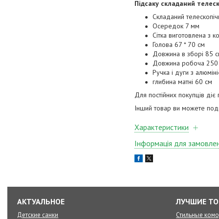
Підсаку складаний телеск
Складаний телескопіч
Осередок 7 мм
Сітка виготовлена з к
Голова 67 * 70 см
Довжина в зборі 85 
Довжина робоча 250
Ручка і дуги з алюмі
глибина матні 60 см
Для постійних покупців діє 
Інший товар ви можете по
Характеристики
Інформація для замовле
АКТУАЛЬНОЕ
ЛУЧШИЕ Т
Детские санки
Стильные ком