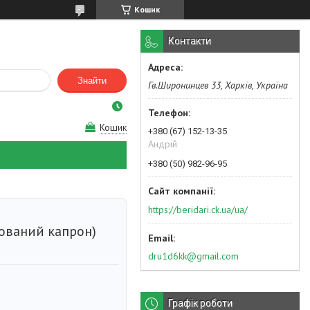
Кошик
Контакти
Знайти
Гв.Широнинцев 33, Харків, Україна
Кошик
+380 (67) 152-13-35
Андрій
+380 (50) 982-96-95
https://beridari.ck.ua/ua/
ований капрон)
dru1d6kk@gmail.com
Графік роботи