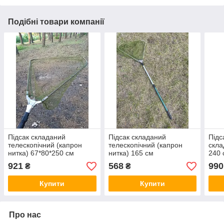
Подібні товари компанії
Підсак складаний
Підсак складаний
Підс
телескопічний (капрон
телескопічний (капрон
скла
нитка) 67*80*250 см
нитка) 165 см
240 
921
568
990
₴
₴
Купити
Купити
Про нас