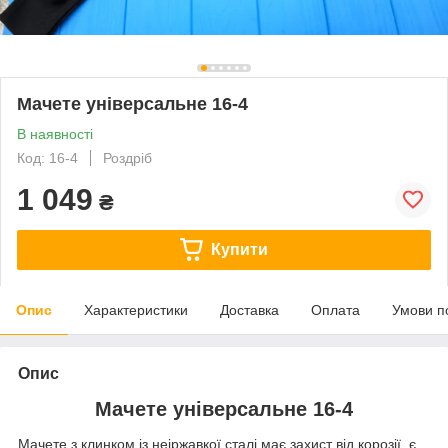
Мачете універсальне 16-4
В наявності
Код: 16-4
Роздріб
1 049
₴
Купити
Опис
Характеристики
Доставка
Оплата
Умови п
Опис
Мачете універсальне 16-4
Мачете з клинком із неіржавкої сталі має захист від корозії, є