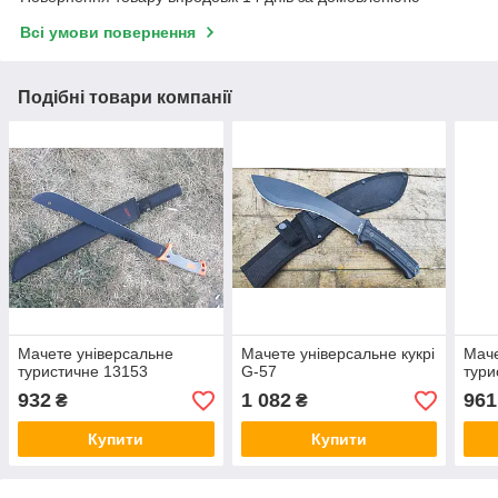
Всі умови повернення
Подібні товари компанії
Мачете універсальне
Мачете універсальне кукрі
Маче
туристичне 13153
G-57
тури
932
1 082
961
₴
₴
Купити
Купити