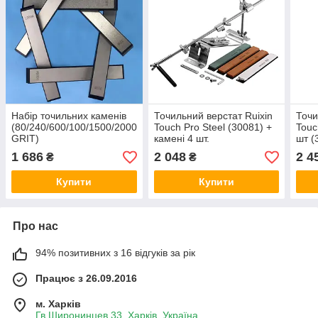
Набір точильних каменів
Точильний верстат Ruixin
Точи
(80/240/600/100/1500/2000
Touch Pro Steel (30081) +
Touc
GRIT)
камені 4 шт.
шт (
1 686
2 048
2 4
₴
₴
Купити
Купити
Про нас
94% позитивних з 16 відгуків за рік
Працює з 26.09.2016
м. Харків
Гв.Широнинцев 33, Харків, Україна