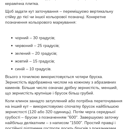
керамічна плитка.
Щоб задати кут заточування – переміщуємо вертикальну
стійку до тієї чи іншої кольорової позначці. Конкретне
позначення кольорового маркування:
чорний – 30 градусів;
червоний – 25 градусів;
зелений – 20 градусів;
жовтий – 15 градусів;
синій – 10 градусів.
Всього з точилкою використовується чотири бруска.
Зернистість відображена числом на кожному з абразивних
каменів. Більше число означає дрібну зернистість, менший,
що зернистість крупніше і брусок більш грубий.
Коли клинок занадто затуплений або потрібна переточування
на інший кут – використовуємо спочатку брусок найбільшою
зернистості (120 або 320 одиниць). Потім черга середньої
грубості – бруски з позначенням "600". Завершуємо заточку
найбільш делікатним – з написом "1500". Простий правці і
постійної підтримки гостроти досить брусків з показниками