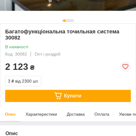
Багатофункціональна точильная система
30082
В наявності
Код: 30082
Опт і роздріб
2 123
₴
3 ₴
від 2300 шт.
Купити
Опис
Характеристики
Доставка
Оплата
Умови п
Опис