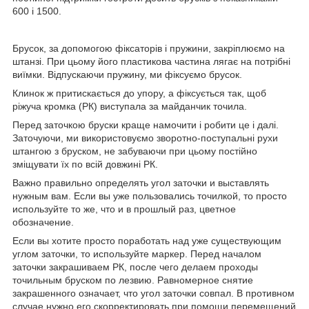
600 і 1500.
Брусок, за допомогою фіксаторів і пружини, закріплюємо на
штанзі. При цьому його пластикова частина лягає на потрібні
виїмки. Відпускаючи пружину, ми фіксуємо брусок.
Клинок ж притискається до упору, а фіксується так, щоб
ріжуча кромка (РК) виступала за майданчик точила.
Перед заточкою бруски краще намочити і робити це і далі.
Заточуючи, ми використовуємо зворотно-поступальні рухи
штангою з бруском, не забуваючи при цьому постійно
зміщувати їх по всій довжині РК.
Важно правильно определять угол заточки и выставлять
нужным вам. Если вы уже пользовались точилкой, то просто
используйте то же, что и в прошлый раз, цветное
обозначение.
Если вы хотите просто поработать над уже существующим
углом заточки, то используйте маркер. Перед началом
заточки закрашиваем РК, после чего делаем проходы
точильным бруском по лезвию. Равномерное снятие
закрашенного означает, что угол заточки совпал. В противном
случае нужно его скорректировать при помощи перемещений