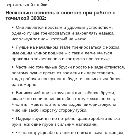
вертикальной стойки.
Несколько основных советов при работе с
точилкой 30082:
Она является простым и удобным устройством,
однако лучше тренироваться и закреплять навыки,
используя тот нож, который не жалко.
Лучше на начальном этапе тренироваться с ножом,
имеющим клинок пошире – с таким легче учиться
правильно закреплению и контролю при заточке.
Частично точильные бруски просто не задействуются,
поэтому лучше время от времени их переставлять,
тогда рабочая поверхность будет изнашиваться более
равномерно.
Виникаючий при заточуванні пил забиває бруски,
після чого вони починають без толку ковзає по лезу.
Чистять і миють їх з теплою водою, використовуючи
миючий засіб і жорстку сторону губки.
Надмірні зусилля не потрібні. Краще зробити кілька
рухів, ніж одне грубе з сильним натисканні.
•Ніякі інструкції або огляди не навчать всім тонкощам,