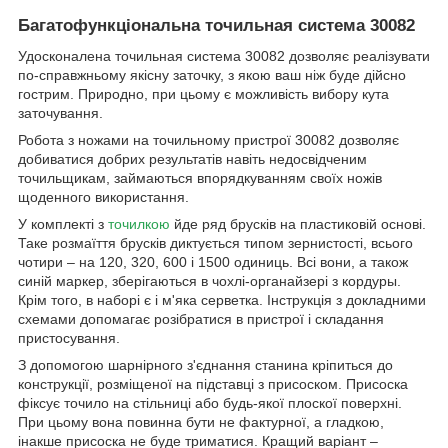
Багатофункціональна точильная система 30082
Удосконалена точильная система 30082 дозволяє реалізувати
по-справжньому якісну заточку, з якою ваш ніж буде дійсно
гострим. Природно, при цьому є можливість вибору кута
заточування.
Робота з ножами на точильному пристрої 30082 дозволяє
добиватися добрих результатів навіть недосвідченим
точильщикам, займаються впорядкуванням своїх ножів
щоденного використання.
У комплекті з
точилкою
йде ряд брусків на пластиковій основі.
Таке розмаїття брусків диктується типом зернистості, всього
чотири – на 120, 320, 600 і 1500 одиниць. Всі вони, а також
синій маркер, зберігаються в чохлі-органайзері з кордуры.
Крім того, в наборі є і м'яка серветка. Інструкція з докладними
схемами допомагає розібратися в пристрої і складання
пристосування.
З допомогою шарнірного з'єднання станина кріпиться до
конструкції, розміщеної на підставці з присоском. Присоска
фіксує точило на стільниці або будь-якої плоскої поверхні.
При цьому вона повинна бути не фактурної, а гладкою,
інакше присоска не буде триматися. Кращий варіант –