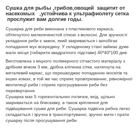
Сушка для рыбы ,грибов,овощей защитит от
насекомых ,устойчива к ультрафиолету сетка
прослужит вам долгие годы.
Сушарка для риби виконана з пластикового каркаса,
обтягнутого мелкоячеистой сіткою з волосіні. Для зручності
укладання риби є замок, який закривається і запобігає
попадання мух всередину. У складеному стані займає дуже
мало місця (габарити квадратного підстави).40*40*100 див.
Виготовлена з міцного полімерного сітчастого матеріалу з
дрібним вічком 3 мм, дрібна клітинка сітки, натягнута на
металевий каркас, що перешкоджає попаданню москітів та
інших комах, в той же час сприяє провітрюванню, рівномірної
вентиляції риби і сприяє просушуванню риби без
перевертання.
Сушарка має 5 горизонтальних поличок, вхід, щільно
закривається на блискавку, а також кріплення для
підвішування сушки для риби. Сушарка підвісна рибна легко
складається і зручна в транспортуванні, зручно мити і прати
сушарку після просушування риби.