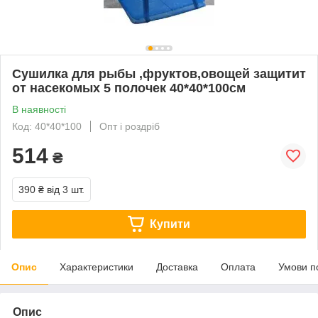
Сушилка для рыбы ,фруктов,овощей защитит
от насекомых 5 полочек 40*40*100см
В наявності
Код: 40*40*100
Опт і роздріб
514
₴
390 ₴
від 3 шт.
Купити
Опис
Характеристики
Доставка
Оплата
Умови п
Опис