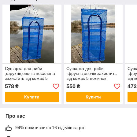
Сушарка для риби
Сушарка для риби
Суша
,фруктів,овочів посилена
,фруктів,овочів захистить
,фру
захистить від комах 5
від комах 5 поличок
від 
поличок 50*50*100см
50*50*100см
40*4
578
550
472
₴
₴
Купити
Купити
Про нас
94% позитивних з 16 відгуків за рік