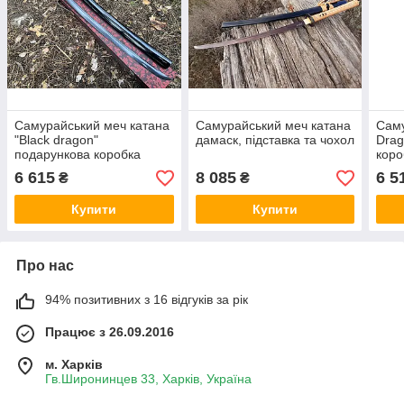
Самурайський меч катана
Самурайський меч катана
Саму
"Black dragon"
дамаск, підставка та чохол
Drag
подарункова коробка
коро
6 615
8 085
6 5
₴
₴
Купити
Купити
Про нас
94% позитивних з 16 відгуків за рік
Працює з 26.09.2016
м. Харків
Гв.Широнинцев 33, Харків, Україна