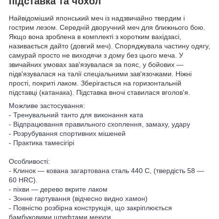
підставка та чохол
Найвідоміший японський меч із надзвичайно твердим і
гострим лезом. Середній дворучний меч для ближнього бою.
Якщо вона зроблена в комплекті з коротким вахідзасі,
називається дайто (довгий меч). Споряджувала частину одягу,
самурай просто не виходячи з дому без цього меча. У
звичайних умовах зав'язувалася за пояс, у бойових —
підв'язувалася на талії спеціальними зав'язочками. Ніжні
прості, покриті лаком. Зберігається на горизонтальній
підставці (катанака). Підставка вночі ставилася вголов'я.
Можливе застосування:
- Тренувальний танто для виконання ката
- Відпрацювання правильного схоплення, замаху, удару
- Розрубування спортивних мішеней
- Практика тамесігірі
Особливості:
- Клинок — кована загартована сталь 440 С, (твердість 58 —
60 HRC).
- піхви — дерево вкрите лаком
- Зонне гартування (відчесно видно хамон)
- Повністю розбірна конструкція, що закріплюється
бамбуковими штифтами мекуги.