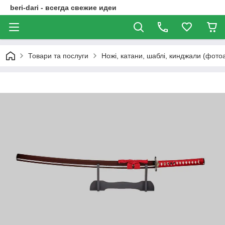
beri-dari - всегда свежие идеи
Товари та послуги
Ножі, катани, шаблі, кинджали (фото