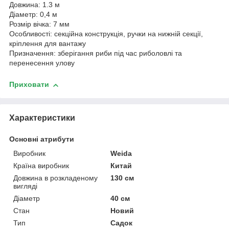
Довжина: 1.3 м
Діаметр: 0,4 м
Розмір вічка: 7 мм
Особливості: секційна конструкція, ручки на нижній секції,
кріплення для вантажу
Призначення: зберігання риби під час риболовлі та
перенесення улову
Приховати
Характеристики
Основні атрибути
Виробник
Weida
Країна виробник
Китай
Довжина в розкладеному
130 см
вигляді
Діаметр
40 см
Стан
Новий
Тип
Садок