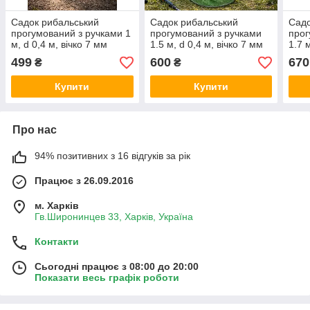
Садок рибальський
Садок рибальський
Садо
прогумований з ручками 1
прогумований з ручками
прог
м, d 0,4 м, вічко 7 мм
1.5 м, d 0,4 м, вічко 7 мм
1.7 
499
600
670
₴
₴
Купити
Купити
Про нас
94% позитивних з 16 відгуків за рік
Працює з 26.09.2016
м. Харків
Гв.Широнинцев 33, Харків, Україна
Контакти
Сьогодні працює з 08:00 до 20:00
Показати весь графік роботи