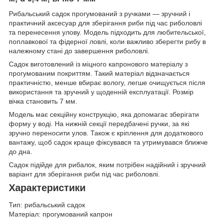
Рибальський садок прогумований з ручками — зручний і
практичний аксесуар для зберігання риби під час риболовлі
та перенесення улову. Модель підходить для любительської,
поплавкової та фідерної ловлі, коли важливо зберегти рибу в
належному стані до завершення риболовлі.
Садок виготовлений із міцного капронового матеріалу з
прогумованим покриттям. Такий матеріал відзначається
практичністю, менше вбирає вологу, легше очищується після
використання та зручний у щоденній експлуатації. Розмір
вічка становить 7 мм.
Модель має секційну конструкцію, яка допомагає зберігати
форму у воді. На нижній секції передбачені ручки, за які
зручно переносити улов. Також є кріплення для додаткового
вантажу, щоб садок краще фіксувався та утримувався ближче
до дна.
Садок підійде для рибалок, яким потрібен надійний і зручний
варіант для зберігання риби під час риболовлі.
Характеристики
Тип: рибальський садок
Матеріал: прогумований капрон