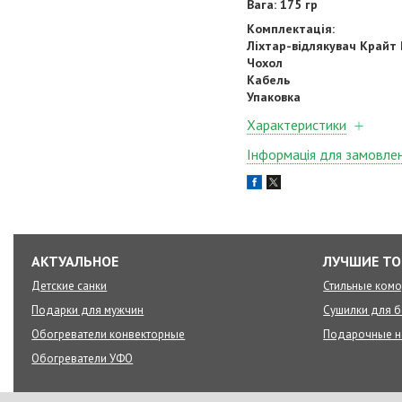
Вага: 175 гр
Комплектація:
Ліхтар-відлякувач Крайт
Чохол
Кабель
Упаковка
Характеристики
Інформація для замовле
АКТУАЛЬНОЕ
ЛУЧШИЕ Т
Детские санки
Стильные ком
Подарки для мужчин
Сушилки для б
Обогреватели конвекторные
Подарочные 
Обогреватели УФО