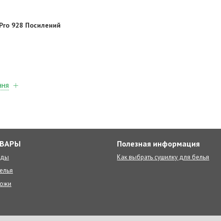
 Pro 928 Посилений
ння
ОВАРЫ
Полезная информация
оды
Как выбрать сушилку для белья
елья
ножи