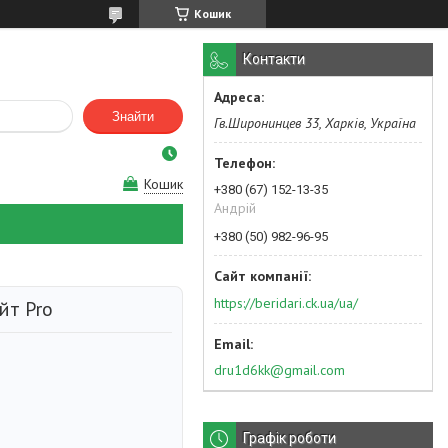
Кошик
Контакти
Знайти
Гв.Широнинцев 33, Харків, Україна
Кошик
+380 (67) 152-13-35
Андрій
+380 (50) 982-96-95
https://beridari.ck.ua/ua/
йт Pro
dru1d6kk@gmail.com
Графік роботи