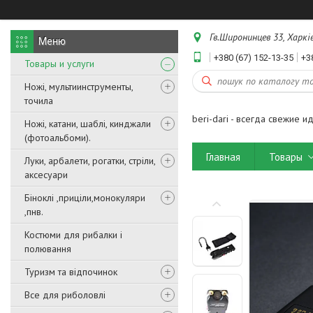
Гв.Широнинцев 33, Харків
+380 (67) 152-13-35
+3
Товары и услуги
Ножі, мультиинструменты,
точила
beri-dari - всегда свежие и
Ножі, катани, шаблі, кинджали
(фотоальбоми).
Главная
Товары
Луки, арбалети, рогатки, стріли,
аксесуари
Біноклі ,приціли,монокуляри
,пнв.
Костюми для рибалки і
полювання
Туризм та відпочинок
Все для риболовлі