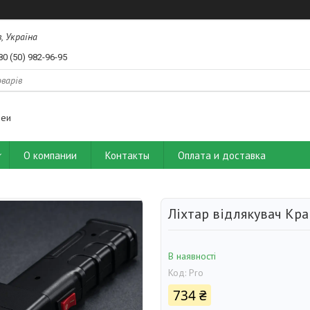
, Україна
80 (50) 982-96-95
деи
О компании
Контакты
Оплата и доставка
Ліхтар відлякувач Кра
В наявності
Код:
Pro
734 ₴