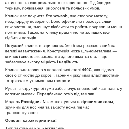
активного та екстремального використання. Підійде для
туризму, полювання, риболовлі та польових умов.
Клинок має покриття
Stonewash
, яке створює матову,
неоднорідну поверхню. Воно ефективно приховує сліди
використання, зменшує відблиски та робить подряпини менш
помітними. Також на клинку практично не залишаються
відбитки пальців.
Потужний клинок товщиною майже 5 мм розрахований на
великі навантаження. Конструкція ножа цільнометалева —
клинок і хвостовик виконані з одного шматка сталі, що
забезпечує високу міцність і надійність.
Клинок виготовлено з нержавіючої сталі
440C
, яка відома
своєю стійкістю до корозії, гарними ріжучими властивостями
та тривалим утриманням гостроти.
Руків’я зі структурної гуми забезпечує впевнений хват навіть у
вологих умовах. Передбачено отвір під темляк.
Модель
Розвідник N
комплектується
шкіряним чохлом
,
зручним для носіння та захисту ножа під час
транспортування.
Основні характеристики:
Тип: тактичний ніж, нескладний