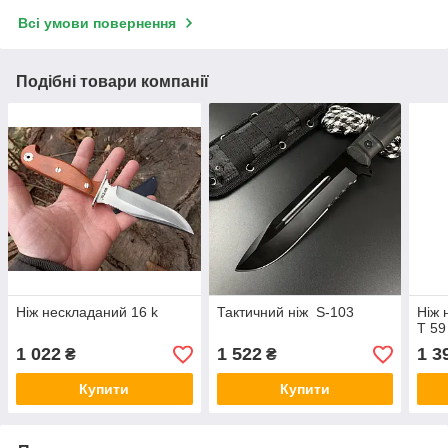
Всі умови повернення
Подібні товари компанії
Ніж нескладаний 16 k
Тактичний ніж S-103
Ніж 
Т 59
1 022
1 522
1 3
₴
₴
Купити
Купити