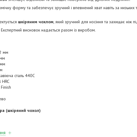
мічну форму та забезпечує зручний і впевнений хват навіть за низьких
ектується
шкіряним чохлом
, який зручний для носіння та захищає ніж п
 Експертний висновок надається разом із виробом.
2 мм
 мм
 мм
мм
жавіюча сталь 440C
8 HRC
 Finish
ево
ра (шкіряний чохол)
ння