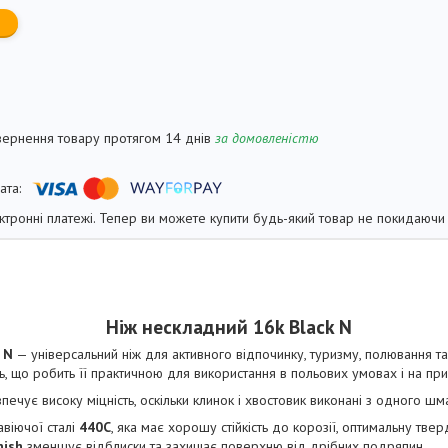
вернення товару протягом 14 днів
за домовленістю
ктронні платежі. Тепер ви можете купити будь-який товар не покидаючи 
Ніж нескладний 16k Black N
 N
— універсальний ніж для активного відпочинку, туризму, полювання 
ість, що робить її практичною для використання в польових умовах і на пр
печує високу міцність, оскільки клинок і хвостовик виконані з одного шма
віючої сталі
440C
, яка має хорошу стійкість до корозії, оптимальну твер
nish
зменшує відблиски та захищає поверхню від дрібних подряпин.