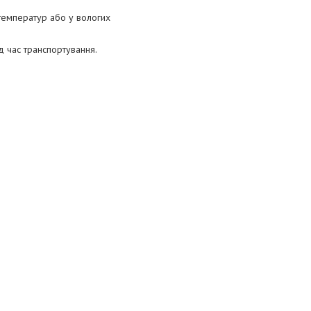
 температур або у вологих
ід час транспортування.