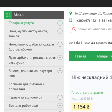
Гв.Широнинцев 33, Харків
+380 (67) 152-13-35
+3
Товары и услуги
Ножі, мультиинструменты,
точила
beri-dari - всегда свежие и
Ножі, катани, шаблі, кинджали
(фотоальбоми).
Главная
Товары
Луки, арбалети, рогатки, стріли,
аксесуари
Біноклі ,приціли,монокуляри
,пнв.
Ніж нескладний 1
Костюми для рибалки і
полювання
Готово до відправки
Туризм та відпочинок
Код:
16 K bl N
Все для риболовлі
1 154 ₴