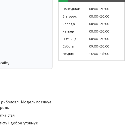
Понеділок
08:00
20:00
Вівторок
08:00
20:00
Середа
08:00
20:00
Четвер
08:00
20:00
Пʼятниця
08:00
20:00
Субота
09:00
20:00
Неділя
10:00
16:00
сайту.
та риболовлі. Модель поєднує
ироді.
тка сталі.
дість і добре утримує