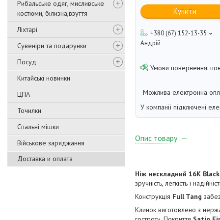
Рибальське одяг, мисливське
Купити
костюми, білизна,взуття
Ліхтарі
+380 (67) 152-13-35
Андрій
Сувеніри та подарунки
Посуд
по
Китайські новинки
ЦПА
У компанії підключені еле
Точилки
Спальні мішки
Опис товару
Військове заряджання
Доставка и оплата
Ніж нескладний 16K Black
зручність, легкість і надійн
Конструкція
Full Tang
забез
Клинок виготовлено з нержа
гостроту. Покриття
Satin Fi