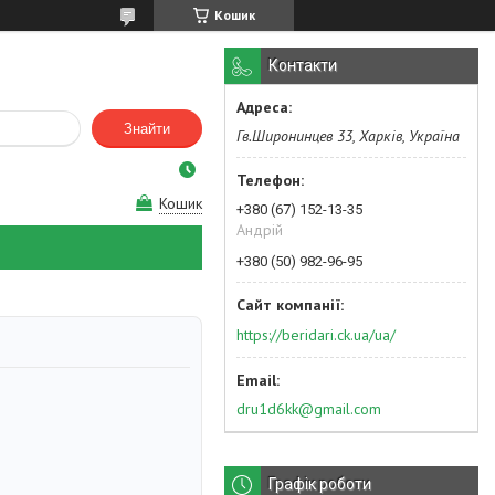
Кошик
Контакти
Знайти
Гв.Широнинцев 33, Харків, Україна
Кошик
+380 (67) 152-13-35
Андрій
+380 (50) 982-96-95
https://beridari.ck.ua/ua/
dru1d6kk@gmail.com
Графік роботи