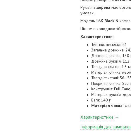
Руків’я з
дерева
має ергоно
умовах.
Модель
16K Black N
компл
Ніж не є холодною зброєю.
Характеристики:
Тип: ніж нескладний
Загальна довжина: 24
Довжина клинка: 130
Довжина руків’я: 112
Товщина клинка: 2.3 
Матеріал клинка: нер
Твердість сталі: 56–5
Покриття клинка: Satin
Конструкція: Full Tang
Матеріал руків’я: дер
Вага: 140 г
Матеріал чохла: шкі
Характеристики
Інформація для замовле