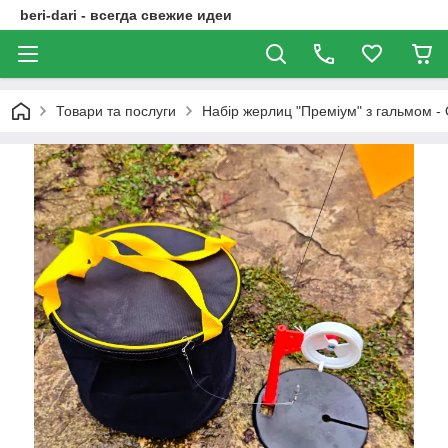
beri-dari - всегда свежие идеи
Товари та послуги
Набір жерлиц "Преміум" з гальмом -