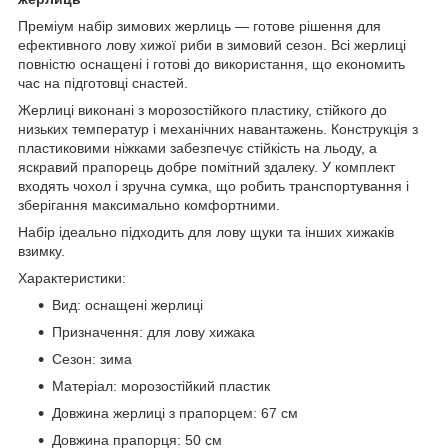
Преміум набір зимових жерлиць — готове рішення для
ефективного лову хижої риби в зимовий сезон. Всі жерлиці
повністю оснащені і готові до використання, що економить
час на підготовці снастей.
Жерлиці виконані з морозостійкого пластику, стійкого до
низьких температур і механічних навантажень. Конструкція з
пластиковими ніжками забезпечує стійкість на льоду, а
яскравий прапорець добре помітний здалеку. У комплект
входять чохол і зручна сумка, що робить транспортування і
зберігання максимально комфортними.
Набір ідеально підходить для лову щуки та інших хижаків
взимку.
Характеристики:
Вид: оснащені жерлиці
Призначення: для лову хижака
Сезон: зима
Матеріал: морозостійкий пластик
Довжина жерлиці з прапорцем: 67 см
Довжина прапорця: 50 см