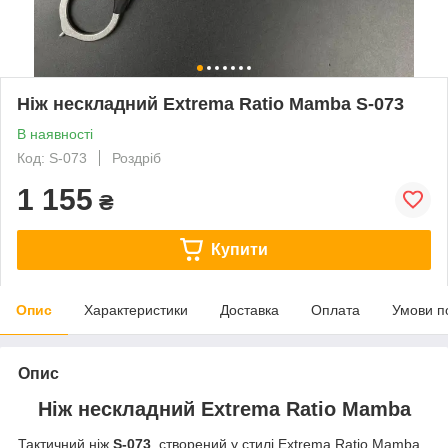
Ніж нескладний Extrema Ratio Mamba S-073
В наявності
Код: S-073
Роздріб
1 155
₴
Купити
Опис
Характеристики
Доставка
Оплата
Умови п
Опис
Ніж нескладний Extrema Ratio
Mamba
Тактичний ніж
S-073
, створений у стилі Extrema Ratio Mamba,