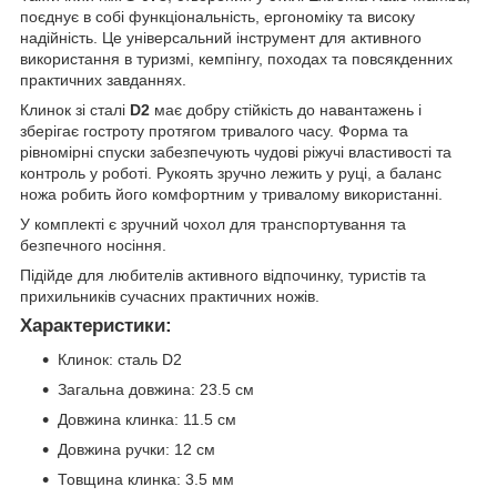
поєднує в собі функціональність, ергономіку та високу
надійність. Це універсальний інструмент для активного
використання в туризмі, кемпінгу, походах та повсякденних
практичних завданнях.
Клинок зі сталі
D2
має добру стійкість до навантажень і
зберігає гостроту протягом тривалого часу. Форма та
рівномірні спуски забезпечують чудові ріжучі властивості та
контроль у роботі. Рукоять зручно лежить у руці, а баланс
ножа робить його комфортним у тривалому використанні.
У комплекті є зручний чохол для транспортування та
безпечного носіння.
Підійде для любителів активного відпочинку, туристів та
прихильників сучасних практичних ножів.
Характеристики:
Клинок: сталь D2
Загальна довжина: 23.5 см
Довжина клинка: 11.5 см
Довжина ручки: 12 см
Товщина клинка: 3.5 мм