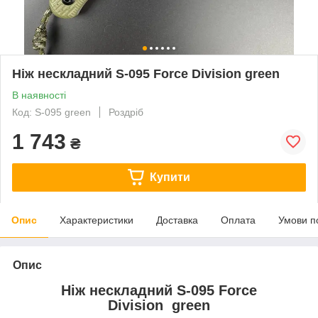
Ніж нескладний S-095 Force Division green
В наявності
Код: S-095 green
Роздріб
1 743
₴
Купити
Опис
Характеристики
Доставка
Оплата
Умови п
Опис
Ніж нескладний
S-095 Force
Division green