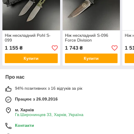
Ніж нескладний Pohl S-
Ніж нескладний S-096
Ніж 
099
Force Division
1 155
1 743
1 5
₴
₴
Купити
Купити
Про нас
94% позитивних з 16 відгуків за рік
Працює з 26.09.2016
м. Харків
Гв.Широнинцев 33, Харків, Україна
Контакти