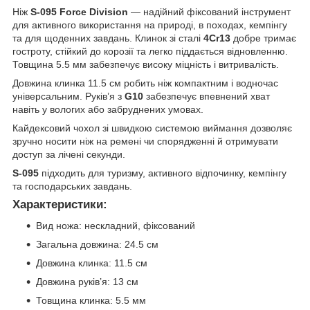
Ніж
S-095 Force Division
— надійний фіксований інструмент
для активного використання на природі, в походах, кемпінгу
та для щоденних завдань. Клинок зі сталі
4Cr13
добре тримає
гостроту, стійкий до корозії та легко піддається відновленню.
Товщина 5.5 мм забезпечує високу міцність і витривалість.
Довжина клинка 11.5 см робить ніж компактним і водночас
універсальним. Руків’я з
G10
забезпечує впевнений хват
навіть у вологих або забруднених умовах.
Кайдексовий чохол зі швидкою системою виймання дозволяє
зручно носити ніж на ремені чи спорядженні й отримувати
доступ за лічені секунди.
S-095
підходить для туризму, активного відпочинку, кемпінгу
та господарських завдань.
Характеристики:
Вид ножа: нескладний, фіксований
Загальна довжина: 24.5 см
Довжина клинка: 11.5 см
Довжина руків’я: 13 см
Товщина клинка: 5.5 мм