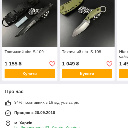
Тактичний ніж S-109
Тактичний ніж S-108
Ніж 
сайг
1 155
1 049
1 4
₴
₴
Купити
Купити
Про нас
94% позитивних з 16 відгуків за рік
Працює з 26.09.2016
м. Харків
Гв.Широнинцев 33, Харків, Україна