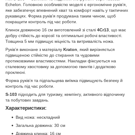
Echelon. Головною особливістю моделі є ергономічне руків’я,
яке забезпечує впевнений хват та комфорт навіть у тактичних
рукавицях. Форма руків’я продумана таким чином, щоб
покращити контроль під час роботи.
Клинок довжиною 16 см виготовлений зі сталі
4Cr13
, що має
добру стійкість до корозії та оптимальні робочі властивості.
Товщина 5 мм підвищує міцність та витривалість ножа.
Руків’я виконане з матеріалу
Kraton
, який вирізняється
підвищеною стійкістю до стирання та чудовими
протиковзкими властивостями. Накладки фіксуються на
сталевому хвостовику за допомогою гвинтів і додатково
проклеєні.
Форма руків’я та підпальцева виїмка підвищують безпеку й
контроль під час роботи.
S-103
підходить для туризму, кемпінгу, активного відпочинку
та побутових завдань.
Характеристики:
Вид ножа: нескладний
Загальна довжина: 30 см
Довжина клинка: 16 см