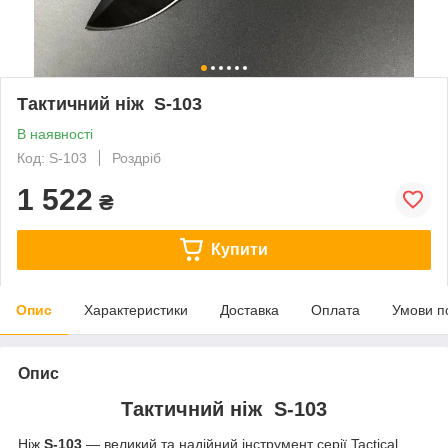
Тактичний ніж S-103
В наявності
Код: S-103
Роздріб
1 522
₴
Купити
Опис
Характеристики
Доставка
Оплата
Умови п
Опис
Тактичний ніж
S-103
Ніж
S-103
— великий та надійний інструмент серії Tactical