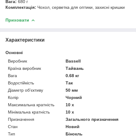
Вага:
680 г
Комплектація:
Чохол, серветка для оптики, захисні кришки
Приховати
Характеристики
Основні
Виробник
Bassell
Країна виробник
Тайвань
Вага
0.68 кг
Водостійкість
Так
Діаметр об'єктиву
50 мм
Колір
Чорний
Максимальна кратність
10 х
Мінімальна кратність
10 х
Призначення
Загального призначення
Стан
Новий
Тип
Бінокль