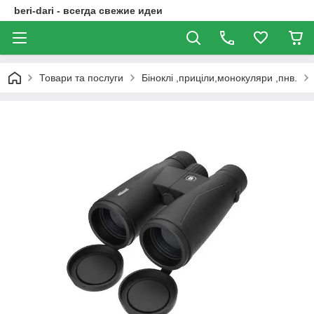
beri-dari - всегда свежие идеи
Товари та послуги
Біноклі ,приціли,монокуляри ,пнв.