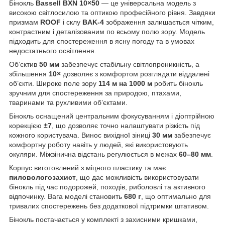
Бінокль
Bassell BXN 10×50
— це універсальна модель з
високою світлосилою та оптикою професійного рівня. Завдяки
призмам
ROOF
і склу
BAK-4
зображення залишається чітким,
контрастним і деталізованим по всьому полю зору. Модель
підходить для спостереження в ясну погоду та в умовах
недостатнього освітлення.
Об’єктив
50 мм
забезпечує стабільну світлопроникність, а
збільшення
10×
дозволяє з комфортом розглядати віддалені
об’єкти. Широке поле зору
114 м на 1000 м
робить бінокль
зручним для спостереження за природою, птахами,
тваринами та рухливими об’єктами.
Бінокль оснащений центральним фокусуванням і діоптрійною
корекцією
±7
, що дозволяє точно налаштувати різкість під
кожного користувача. Винос вихідної зіниці
30 мм
забезпечує
комфортну роботу навіть у людей, які використовують
окуляри. Міжзінична відстань регулюється в межах
60–80 мм
.
Корпус виготовлений з міцного пластику та має
пиловологозахист
, що дає можливість використовувати
бінокль під час подорожей, походів, риболовлі та активного
відпочинку. Вага моделі становить
680 г
, що оптимально для
тривалих спостережень без додаткової підтримки штативом.
Бінокль постачається у комплекті з захисними кришками,