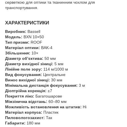
серветкою для оптики та тканинним чохлом для
транспортування.
ХАРАКТЕРИСТИКИ
Виробник:
Bassell
Модель:
BXN 10×50
Тип призми:
ROOF
Матеріал оптики:
BAK-4
Збільшення:
10×
Діаметр об’єктива:
50 мм
Діаметр вихідної зіниці:
5 мм
Лінійне поле зору:
114 м/1000 м
Вид фокусування:
Центральне
Винос вихідної зіниці:
30 мм
Мінімальна дистанція фокусування:
3 м
Діоптрійна корекція:
±7
Покриття лінз:
Багатошарове
Міжзінична відстань:
60–80 мм
Можливість встановлення на штатив:
Ні
Матеріал корпуса:
Пластик
Пиловологозахист:
Так
Габарити:
180 мм