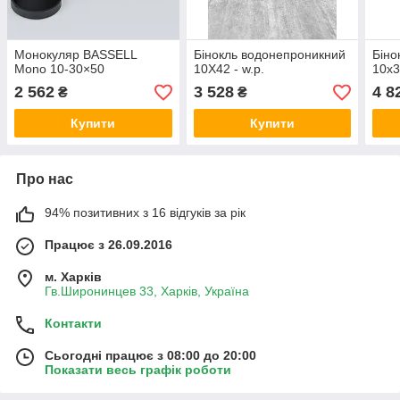
Монокуляр BASSELL
Бінокль водонепроникний
Біно
Mono 10-30×50
10X42 - w.p.
10x3
2 562
3 528
4 8
₴
₴
Купити
Купити
Про нас
94% позитивних з 16 відгуків за рік
Працює з 26.09.2016
м. Харків
Гв.Широнинцев 33, Харків, Україна
Контакти
Сьогодні працює з 08:00 до 20:00
Показати весь графік роботи