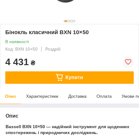
Бінокль класичний BXN 10×50
В наявності
Код: BXN 10×50
Роздріб
4 431
₴
Купити
Опис
Характеристики
Доставка
Оплата
Умови п
Опис
Bassell BXN 10×50 — надійний інструмент для щоденних
спостережень і природничих досліджень.