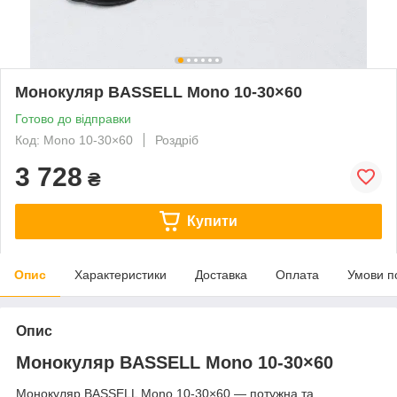
Монокуляр BASSELL Mono 10-30×60
Готово до відправки
Код: Mono 10-30×60
Роздріб
3 728
₴
Купити
Опис
Характеристики
Доставка
Оплата
Умови п
Опис
Монокуляр BASSELL Mono 10-30×60
Монокуляр BASSELL Mono 10-30×60 — потужна та