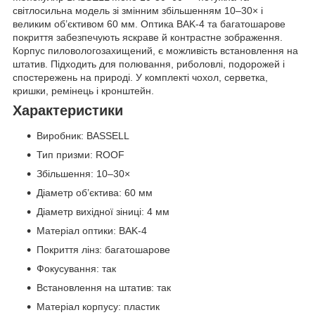
світлосильна модель зі змінним збільшенням 10–30× і
великим об’єктивом 60 мм. Оптика BAK-4 та багатошарове
покриття забезпечують яскраве й контрастне зображення.
Корпус пиловологозахищений, є можливість встановлення на
штатив. Підходить для полювання, риболовлі, подорожей і
спостережень на природі. У комплекті чохол, серветка,
кришки, ремінець і кронштейн.
Характеристики
Виробник: BASSELL
Тип призми: ROOF
Збільшення: 10–30×
Діаметр об’єктива: 60 мм
Діаметр вихідної зіниці: 4 мм
Матеріал оптики: BAK-4
Покриття лінз: багатошарове
Фокусування: так
Встановлення на штатив: так
Матеріал корпусу: пластик