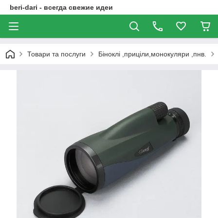
beri-dari - всегда свежие идеи
Товари та послуги
Біноклі ,приціли,монокуляри ,пнв.