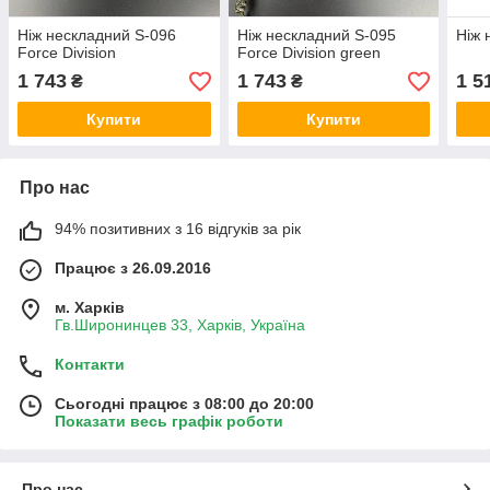
Ніж нескладний S-096
Ніж нескладний S-095
Ніж 
Force Division
Force Division green
1 743
1 743
1 5
₴
₴
Купити
Купити
Про нас
94% позитивних з 16 відгуків за рік
Працює з 26.09.2016
м. Харків
Гв.Широнинцев 33, Харків, Україна
Контакти
Сьогодні працює з 08:00 до 20:00
Показати весь графік роботи
Про нас