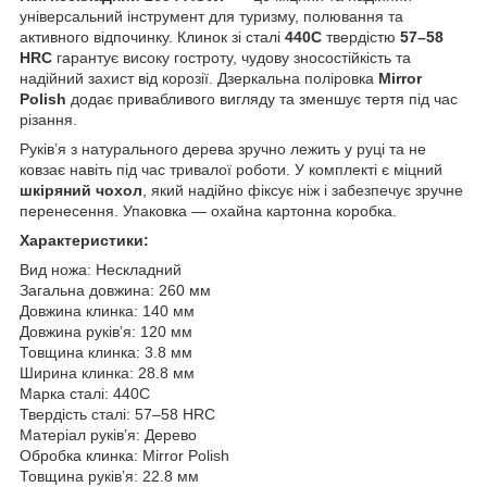
універсальний інструмент для туризму, полювання та
активного відпочинку. Клинок зі сталі
440C
твердістю
57–58
HRC
гарантує високу гостроту, чудову зносостійкість та
надійний захист від корозії. Дзеркальна поліровка
Mirror
Polish
додає привабливого вигляду та зменшує тертя під час
різання.
Руків’я з натурального дерева зручно лежить у руці та не
ковзає навіть під час тривалої роботи. У комплекті є міцний
шкіряний чохол
, який надійно фіксує ніж і забезпечує зручне
перенесення. Упаковка — охайна картонна коробка.
Характеристики:
Вид ножа: Нескладний
Загальна довжина: 260 мм
Довжина клинка: 140 мм
Довжина руків’я: 120 мм
Товщина клинка: 3.8 мм
Ширина клинка: 28.8 мм
Марка сталі: 440C
Твердість сталі: 57–58 HRC
Матеріал руків’я: Дерево
Обробка клинка: Mirror Polish
Товщина руків’я: 22.8 мм