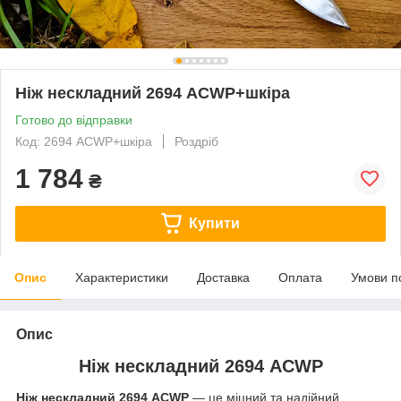
Ніж нескладний 2694 ACWP+шкіра
Готово до відправки
Код: 2694 ACWP+шкіра
Роздріб
1 784
₴
Купити
Опис
Характеристики
Доставка
Оплата
Умови п
Опис
Ніж нескладний 2694 ACWP
Ніж нескладний 2694 ACWP
— це міцний та надійний