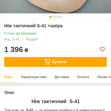
Ніж тактичний S-41 +шкіра
Готово до відправки
Код: S-41
Роздріб
1 396
₴
Купити
Опис
Характеристики
Доставка
Оплата
Умови п
Опис
Ніж тактичний S-41
Такі ножі, як
S-41
— це втілення надійності й універсальності,