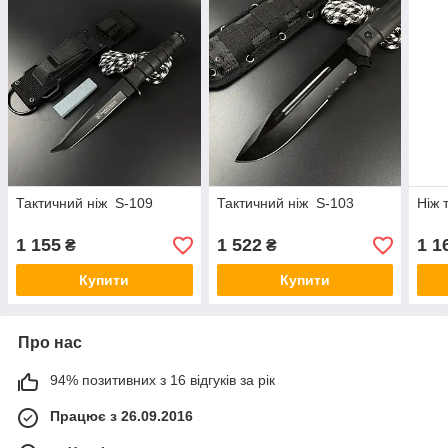
Тактичний ніж S-109
Тактичний ніж S-103
Ніж 
1 155
1 522
1 1
₴
₴
Купити
Купити
Про нас
94% позитивних з 16 відгуків за рік
Працює з 26.09.2016