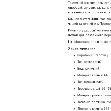
Тактичний ніж спеціального
операцій, силових завдань,
впевнений контроль та ефе
Клинок зі сталі
440C
має висо
чистий та точний різ. Поси
Руків’я з ударостійкої гуми
чохол
для безпечного пере
Ніж підходить для військови
Характеристики :
Виробник: Grandway
Тип: нескладний
Вид: тактичний
Матеріал клинка: 440
Тип заточки: плейн
Твердість сталі: 56–5
Матеріал руків’я: гума
Загальна довжина: 29
Довжина клинка: 165