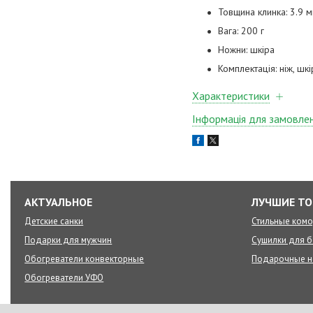
Товщина клинка: 3.9 
Вага: 200 г
Ножни: шкіра
Комплектація: ніж, шк
Характеристики
Інформація для замовле
АКТУАЛЬНОЕ
ЛУЧШИЕ Т
Детские санки
Стильные ком
Подарки для мужчин
Сушилки для б
Обогреватели конвекторные
Подарочные 
Обогреватели УФО