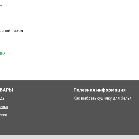
мм
іряний чохол
ння
ОВАРЫ
Полезная информация
оды
Как выбрать сушилку для белья
елья
ножи