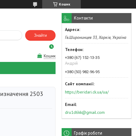
Кошик
Контакти
Знайти
Гв.Широнинцев 33, Харків, Україна
Кошик
+380 (67) 152-13-35
Андрій
+380 (50) 982-96-95
https://beridari.ck.ua/ua/
изначення 2503
dru1d6kk@gmail.com
Графік роботи