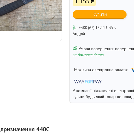
1 155 ₴
Купити
+380 (67) 152-13-35
Андрій
поверненн
за домовленістю
У компанії підключені електронн
купити будь-який товар не покид
цпризначення 440C