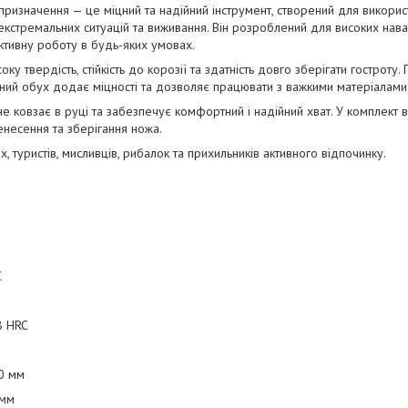
 призначення — це міцний та надійний інструмент, створений для викорис
 екстремальних ситуацій та виживання. Він розроблений для високих нав
ктивну роботу в будь-яких умовах.
ку твердість, стійкість до корозії та здатність довго зберігати гостроту.
лений обух додає міцності та дозволяє працювати з важкими матеріалами
 не ковзає в руці та забезпечує комфортний і надійний хват. У комплект 
несення та зберігання ножа.
х, туристів, мисливців, рибалок та прихильників активного відпочинку.
C
8 HRC
0 мм
 мм