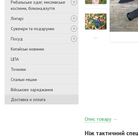
Рибальське одяг, мисливське
костюми, білизна,взуття
Ліхтарі
Сувеніри та подарунки
Посуд
Китайські новинки
ЦПА
Точилки
Спальні мішки
Військове заряджання
Доставка и оплата
Опис товару
Ніж тактичний спе