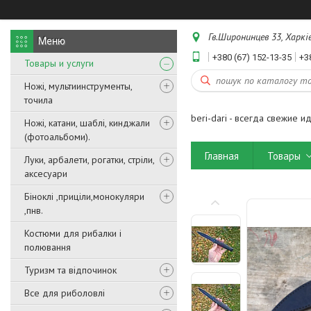
Гв.Широнинцев 33, Харків
+380 (67) 152-13-35
+3
Товары и услуги
Ножі, мультиинструменты,
точила
beri-dari - всегда свежие и
Ножі, катани, шаблі, кинджали
(фотоальбоми).
Главная
Товары
Луки, арбалети, рогатки, стріли,
аксесуари
Біноклі ,приціли,монокуляри
,пнв.
Костюми для рибалки і
полювання
Туризм та відпочинок
Все для риболовлі