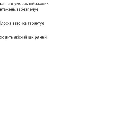
тання в умовах військових
антажень, забезпечує
 Плоска заточка гарантує
.
входить якісний
шкіряний