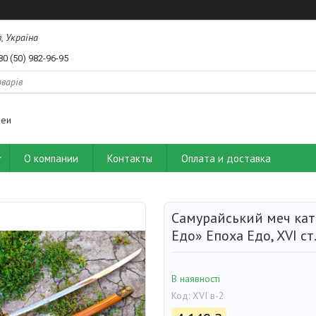
, Україна
80 (50) 982-96-95
деи
О компании
Контакты
Оплата и доставка
Самурайський меч ка
Едо» Епоха Едо, XVI ст
В наявності
Код:
XVI в-2