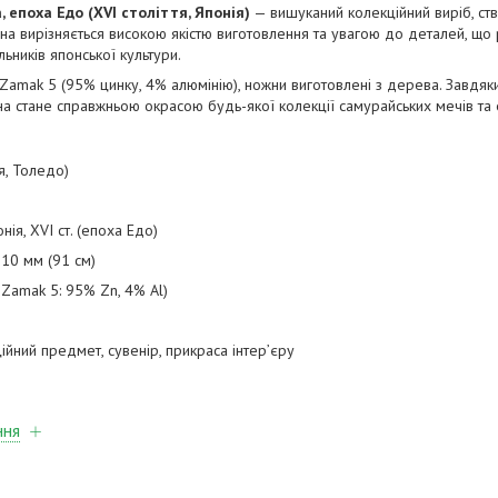
 епоха Едо (XVI століття, Японія)
— вишуканий колекційний виріб, ст
ана вирізняється високою якістю виготовлення та увагою до деталей, що
ьників японської культури.
 Zamak 5 (95% цинку, 4% алюмінію), ножни виготовлені з дерева. Завдяк
атана стане справжньою окрасою будь-якої колекції самурайських мечів т
я, Толедо)
нія, XVI ст. (епоха Едо)
10 мм (91 см)
 Zamak 5: 95% Zn, 4% Al)
ійний предмет, сувенір, прикраса інтер’єру
ння