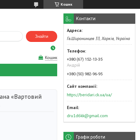
Кошик
Контакти
Знайти
Гв.Широнинцев 33, Харків, Україна
Кошик
+380 (67) 152-13-35
Андрій
+380 (50) 982-96-95
https://beridari.ck.ua/ua/
тана «Вартовий
.
dru1d6kk@gmail.com
Графік роботи