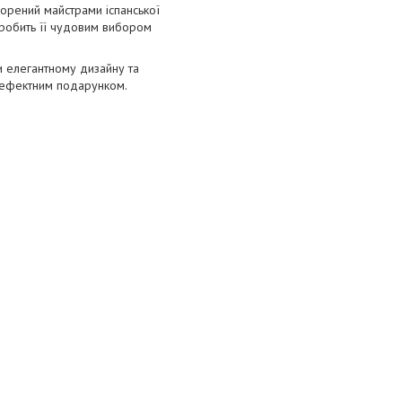
ворений майстрами іспанської
 робить її чудовим вибором
и елегантному дизайну та
а ефектним подарунком.