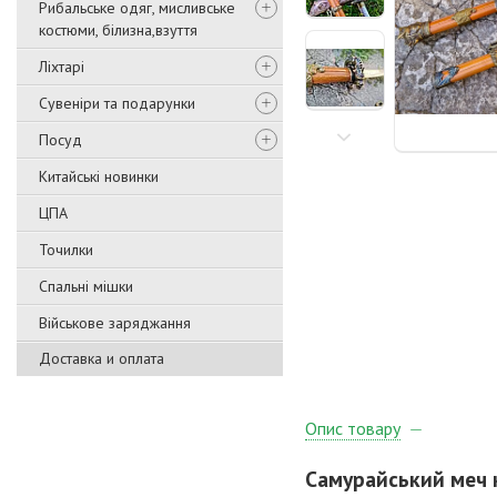
Рибальське одяг, мисливське
костюми, білизна,взуття
Ліхтарі
Сувеніри та подарунки
Посуд
Китайські новинки
ЦПА
Точилки
Спальні мішки
Військове заряджання
Доставка и оплата
Опис товару
Самурайський меч к