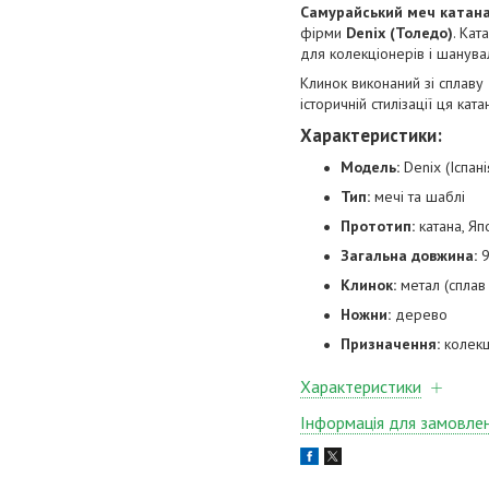
Самурайський меч катана,
фірми
Denix (Толедо)
. Кат
для колекціонерів і шанувал
Клинок виконаний зі сплаву
історичній стилізації ця к
Характеристики:
Модель:
Denix (Іспані
Тип:
мечі та шаблі
Прототип:
катана, Япо
Загальна довжина:
9
Клинок:
метал (сплав
Ножни:
дерево
Призначення:
колекц
Характеристики
Інформація для замовле