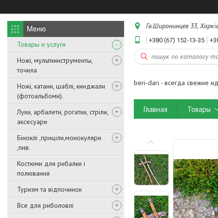
Гв.Широнинцев 33, Харків
+380 (67) 152-13-35
+3
Товары и услуги
Ножі, мультиинструменты,
точила
beri-dari - всегда свежие и
Ножі, катани, шаблі, кинджали
(фотоальбоми).
Главная
Товары
Луки, арбалети, рогатки, стріли,
аксесуари
Біноклі ,приціли,монокуляри
,пнв.
Костюми для рибалки і
полювання
Туризм та відпочинок
Все для риболовлі