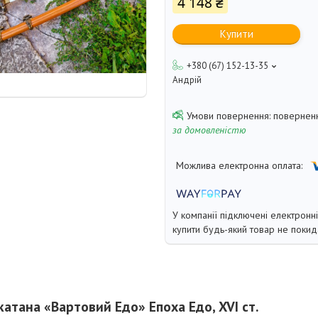
4 148 ₴
Купити
+380 (67) 152-13-35
Андрій
поверненн
за домовленістю
У компанії підключені електронн
купити будь-який товар не покид
атана «Вартовий Едо» Епоха Едо, XVI ст.