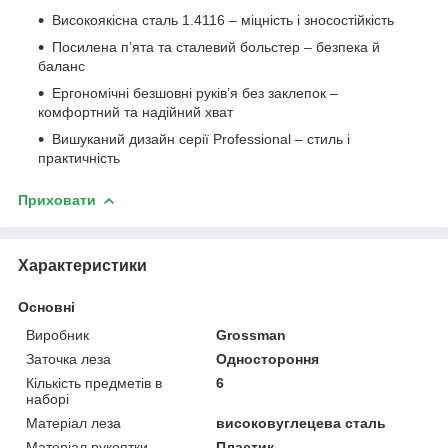
Високоякісна сталь 1.4116 – міцність і зносостійкість
Посилена п’ята та сталевий больстер – безпека й
баланс
Ергономічні безшовні руків’я без заклепок –
комфортний та надійний хват
Вишуканий дизайн серії Professional – стиль і
практичність
Приховати
Характеристики
Основні
Виробник
Grossman
Заточка леза
Одностороння
Кількість предметів в
6
наборі
Матеріал леза
високовуглецева сталь
Матеріал рукоятки
Пластик