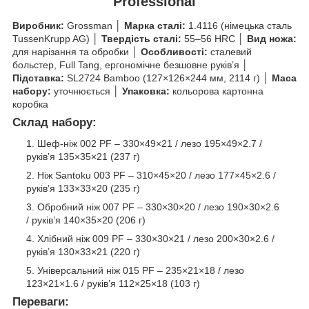
"
Professional
"
Виробник:
Grossman │
Марка сталі:
1.4116 (німецька сталь
TussenKrupp AG) │
Твердість сталі:
55–56 HRC │
Вид ножа:
для нарізання та обробки │
Особливості:
сталевий
больстер, Full Tang, ергономічне безшовне руків’я │
Підставка:
SL2724 Bamboo (127×126×244 мм, 2114 г) │
Маса
набору:
уточнюється │
Упаковка:
кольорова картонна
коробка
Склад набору:
Шеф-ніж 002 PF – 330×49×21 / лезо 195×49×2.7 /
руків’я 135×35×21 (237 г)
Ніж Santoku 003 PF – 310×45×20 / лезо 177×45×2.6 /
руків’я 133×33×20 (235 г)
Обробний ніж 007 PF – 330×30×20 / лезо 190×30×2.6
/ руків’я 140×35×20 (206 г)
Хлібний ніж 009 PF – 330×30×21 / лезо 200×30×2.6 /
руків’я 130×33×21 (220 г)
Універсальний ніж 015 PF – 235×21×18 / лезо
123×21×1.6 / руків’я 112×25×18 (103 г)
Переваги: