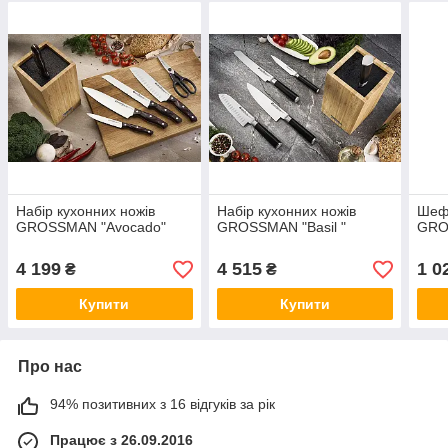
Набір кухонних ножів
Набір кухонних ножів
Шеф-
GROSSMAN "Avocado"
GROSSMAN "Basil "
GRO
4 199
4 515
1 0
₴
₴
Купити
Купити
Про нас
94% позитивних з 16 відгуків за рік
Працює з 26.09.2016