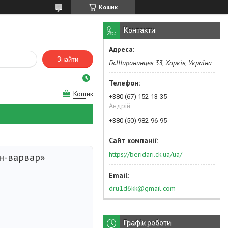
Кошик
Контакти
Знайти
Гв.Широнинцев 33, Харків, Україна
Кошик
+380 (67) 152-13-35
Андрій
+380 (50) 982-96-95
https://beridari.ck.ua/ua/
н-варвар»
dru1d6kk@gmail.com
Графік роботи