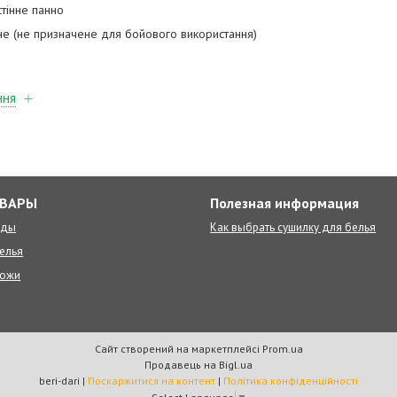
стінне панно
не (не призначене для бойового використання)
ння
ОВАРЫ
Полезная информация
оды
Как выбрать сушилку для белья
елья
ножи
Сайт створений на маркетплейсі
Prom.ua
Продавець на Bigl.ua
beri-dari |
Поскаржитися на контент
|
Політика конфіденційності