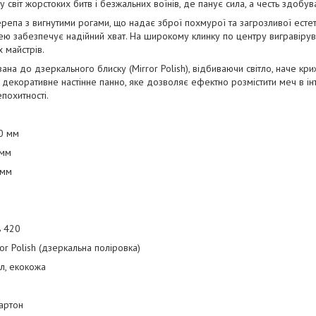
 світ жорстоких битв і безжальних воїнів, де панує сила, а честь здобув
ерепа з вигнутими рогами, що надає зброї похмурої та загрозливої есте
ею забезпечує надійний хват. На широкому клинку по центру вигравірув
 майстрів.
на до дзеркального блиску (Mirror Polish), відбиваючи світло, наче кри
 декоративне настінне панно, яке дозволяє ефектно розмістити меч в інт
епохитності.
0 мм
 мм
 мм
ь 420
or Polish (дзеркальна поліровка)
ал, екокожа
картон