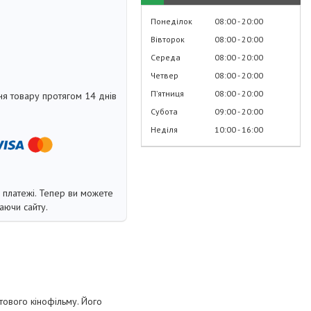
Понеділок
08:00
20:00
Вівторок
08:00
20:00
Середа
08:00
20:00
Четвер
08:00
20:00
Пʼятниця
08:00
20:00
я товару протягом 14 днів
Субота
09:00
20:00
Неділя
10:00
16:00
і платежі. Тепер ви можете
аючи сайту.
тового кінофільму. Його