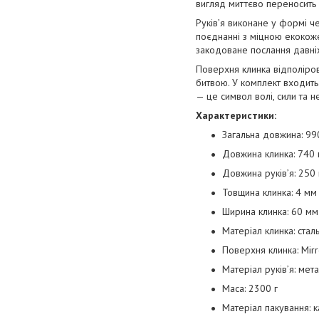
вигляд миттєво переносить у
Руків’я виконане у формі ч
поєднанні з міцною екокож
закодоване послання давніх
Поверхня клинка відполірова
битвою. У комплект входить
— це символ волі, сили та н
Характеристики:
Загальна довжина: 99
Довжина клинка: 740
Довжина руків’я: 250
Товщина клинка: 4 мм
Ширина клинка: 60 мм
Матеріал клинка: стал
Поверхня клинка: Mirr
Матеріал руків’я: мет
Маса: 2300 г
Матеріал пакування: 