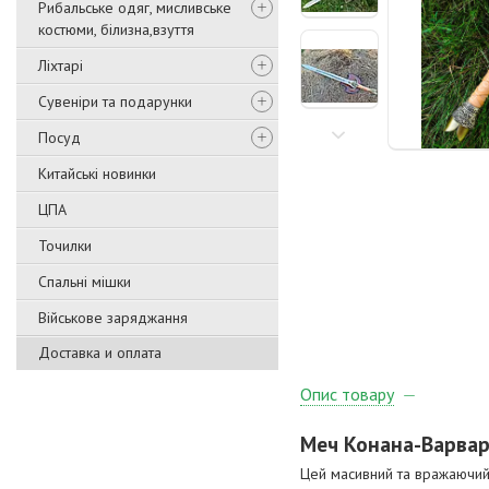
Рибальське одяг, мисливське
костюми, білизна,взуття
Ліхтарі
Сувеніри та подарунки
Посуд
Китайські новинки
ЦПА
Точилки
Спальні мішки
Військове заряджання
Доставка и оплата
Опис товару
Меч Конана-Варвар
Цей масивний та вражаючий