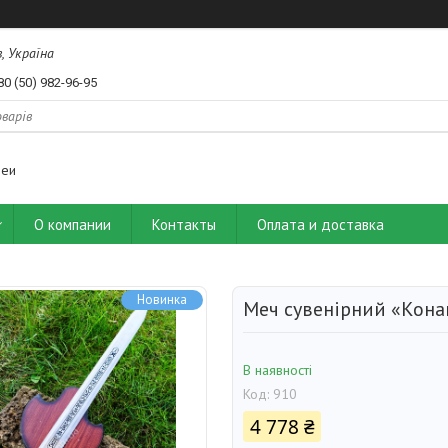
, Україна
80 (50) 982-96-95
деи
О компании
Контакты
Оплата и доставка
Новинка
Меч сувенірний «Кона
В наявності
Код:
910
4 778 ₴