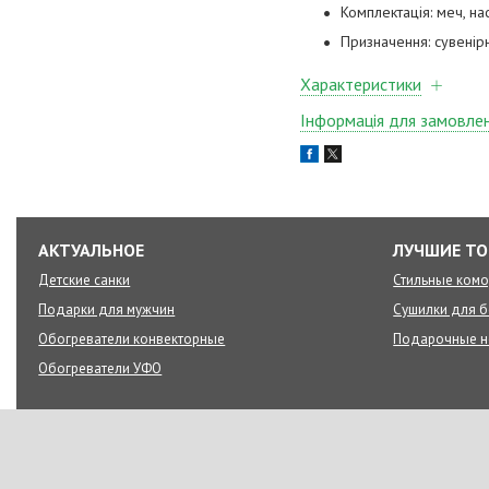
Комплектація: меч, на
Призначення: сувенір
Характеристики
Інформація для замовле
АКТУАЛЬНОЕ
ЛУЧШИЕ Т
Детские санки
Стильные ком
Подарки для мужчин
Сушилки для б
Обогреватели конвекторные
Подарочные 
Обогреватели УФО