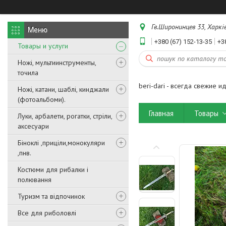
Гв.Широнинцев 33, Харків
+380 (67) 152-13-35
+3
Товары и услуги
Ножі, мультиинструменты,
точила
beri-dari - всегда свежие и
Ножі, катани, шаблі, кинджали
(фотоальбоми).
Главная
Товары
Луки, арбалети, рогатки, стріли,
аксесуари
Біноклі ,приціли,монокуляри
,пнв.
Костюми для рибалки і
полювання
Туризм та відпочинок
Все для риболовлі