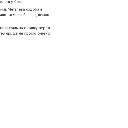
ається у бою.
тики. Металева оздоба в
ано таємничий напис, немов
жана сталь на світанку перед
ер’єрі. Це не просто сувенір