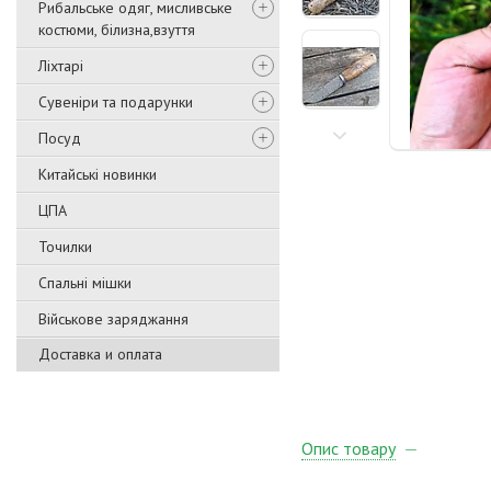
Рибальське одяг, мисливське
костюми, білизна,взуття
Ліхтарі
Сувеніри та подарунки
Посуд
Китайські новинки
ЦПА
Точилки
Спальні мішки
Військове заряджання
Доставка и оплата
Опис товару