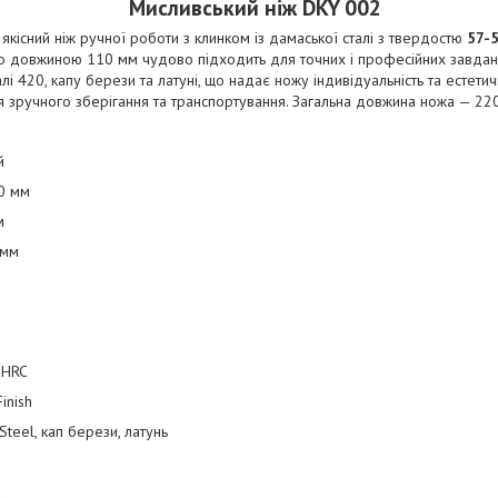
Мисливський ніж DKY 002
якісний ніж ручної роботи з клинком із дамаської сталі з твердостю
57-
езо довжиною 110 мм чудово підходить для точних і професійних завдань
алі 420, капу берези та латуні, що надає ножу індивідуальність та естети
 зручного зберігання та транспортування. Загальна довжина ножа — 220 
й
0 мм
м
 мм
8 HRC
inish
Steel, кап берези, латунь
а