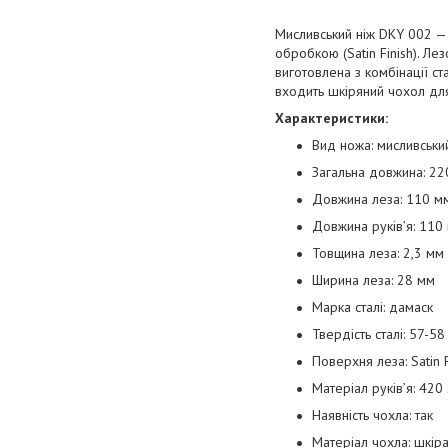
Мисливський ніж DKY 002 — 
обробкою (Satin Finish). Л
виготовлена з комбінації ст
входить шкіряний чохол для
Характеристики:
Вид ножа: мисливськи
Загальна довжина: 22
Довжина леза: 110 м
Довжина руків’я: 110
Товщина леза: 2,3 мм
Ширина леза: 28 мм
Марка сталі: дамаск
Твердість сталі: 57-5
Поверхня леза: Satin F
Матеріал руків’я: 420 
Наявність чохла: так
Матеріал чохла: шкір