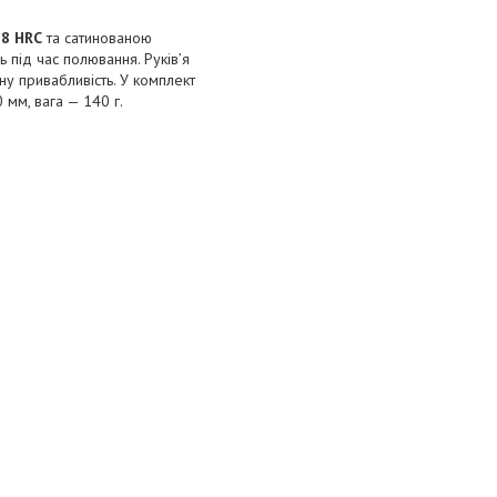
58 HRC
та сатинованою
 під час полювання. Руків’я
чну привабливість. У комплект
мм, вага — 140 г.