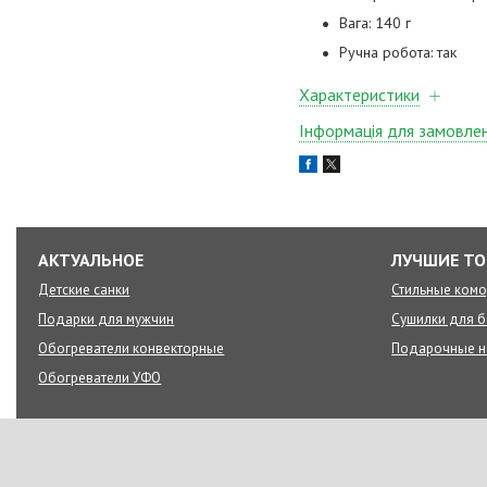
Вага: 140 г
Ручна робота: так
Характеристики
Інформація для замовле
АКТУАЛЬНОЕ
ЛУЧШИЕ Т
Детские санки
Стильные ком
Подарки для мужчин
Сушилки для б
Обогреватели конвекторные
Подарочные 
Обогреватели УФО