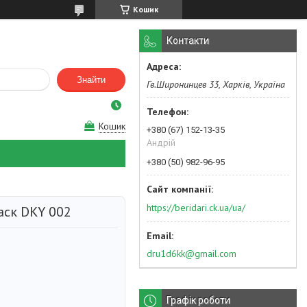
Кошик
Контакти
Знайти
Гв.Широнинцев 33, Харків, Україна
Кошик
+380 (67) 152-13-35
Андрій
+380 (50) 982-96-95
https://beridari.ck.ua/ua/
аск DKY 002
dru1d6kk@gmail.com
Графік роботи