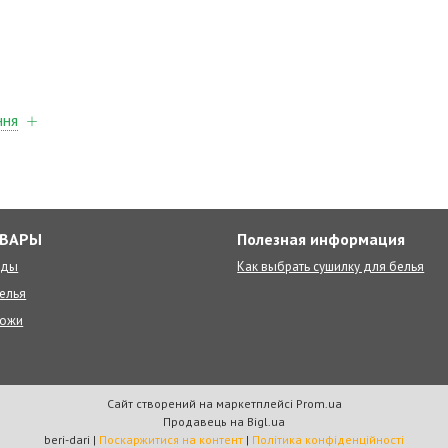
ння
ОВАРЫ
Полезная информация
оды
Как выбрать сушилку для белья
елья
ножи
Сайт створений на маркетплейсі
Prom.ua
Продавець на Bigl.ua
beri-dari |
Поскаржитися на контент
|
Політика конфіденційності