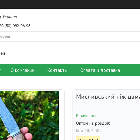
, Україна
80 (50) 982-96-95
деи
О компании
Контакты
Оплата и доставка
Мисливський ніж дам
В наявності
Оптом і в роздріб
Код:
DKY 002