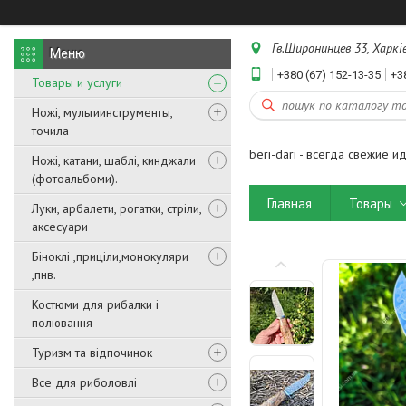
Гв.Широнинцев 33, Харків
+380 (67) 152-13-35
+3
Товары и услуги
Ножі, мультиинструменты,
точила
beri-dari - всегда свежие и
Ножі, катани, шаблі, кинджали
(фотоальбоми).
Главная
Товары
Луки, арбалети, рогатки, стріли,
аксесуари
Біноклі ,приціли,монокуляри
,пнв.
Костюми для рибалки і
полювання
Туризм та відпочинок
Все для риболовлі