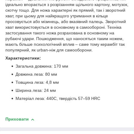
ідеально впорається з розрізанням щільного картону, мотузок,
скотчу тощо. Для ножа характерні як прямий, так і зворотний
хват, при цьому для найкращого утримання в кільце
просовується або мізинець, або вказівний палець. Зворотний
хват використовується в основному в самообороні. Техніка
застосування такого ножа розрахована в основному на
рубаючі удари. Пошкодження, що наносяться таким ножем,
мають більше психологічний вплив – саме тому керамбіт так
популярний, як urban-ніж для самооборони.
Характеристики:
Загальна довжина: 170 мм
Довжина леза: 80 мм
Товщина леза: 4,8 мм
Ширина леза: 24 мм
Матеріал леза: 440C, твердість 57–59 HRC
Приховати