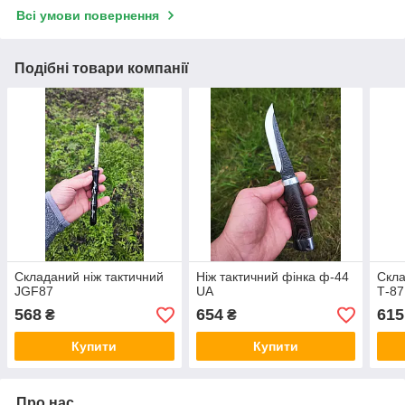
Всі умови повернення
Подібні товари компанії
Складаний ніж тактичний
Ніж тактичний фінка ф-44
Скла
JGF87
UA
Т-87
568
654
615
₴
₴
Купити
Купити
Про нас