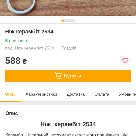
Ніж керамбіт 2534
В наявності
Код: Нож керамбит 2534
Роздріб
588
₴
Купити
Опис
Характеристики
Доставка
Оплата
Умови п
Опис
Ніж керамбіт 2534
Керамбіт – ідеальний інструмент складського працівника, ніж