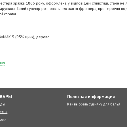
естера зразка 1866 року, оформлена у відповідній стилістиці, стане не
рунком. Такий сувенір розповість про життя фронтира, про героїчні под
ої справи.
 ЗАМАК 5 (95% цинк), дерево
ння
ОВАРЫ
Полезная информация
оды
Как выбрать сушилку для белья
елья
ножи