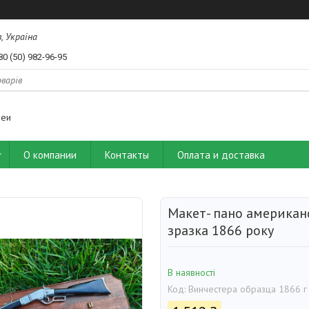
, Україна
80 (50) 982-96-95
деи
О компании
Контакты
Оплата и доставка
Макет- пано американ
зразка 1866 року
В наявності
Код:
Винчестера образца 1866 г