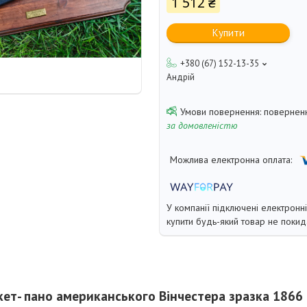
1 512 ₴
Купити
+380 (67) 152-13-35
Андрій
поверненн
за домовленістю
У компанії підключені електронн
купити будь-який товар не покид
ет- пано американського Вінчестера зразка 1866