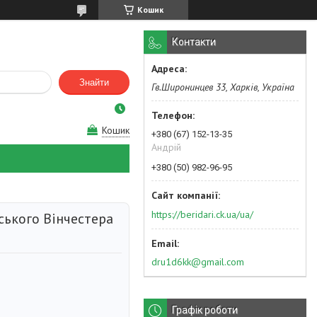
Кошик
Контакти
Знайти
Гв.Широнинцев 33, Харків, Україна
Кошик
+380 (67) 152-13-35
Андрій
+380 (50) 982-96-95
https://beridari.ck.ua/ua/
ського Вінчестера
dru1d6kk@gmail.com
Графік роботи