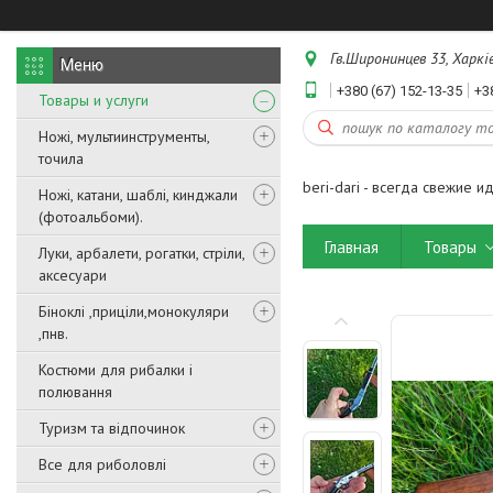
Гв.Широнинцев 33, Харків
+380 (67) 152-13-35
+3
Товары и услуги
Ножі, мультиинструменты,
точила
beri-dari - всегда свежие и
Ножі, катани, шаблі, кинджали
(фотоальбоми).
Главная
Товары
Луки, арбалети, рогатки, стріли,
аксесуари
Біноклі ,приціли,монокуляри
,пнв.
Костюми для рибалки і
полювання
Туризм та відпочинок
Все для риболовлі