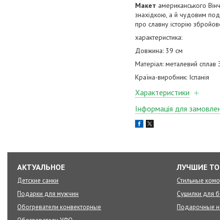
Макет
американського Вінч
знахідкою, а й чудовим пода
про славну історію збройов
характеристика:
Довжина: 39 см
Матеріал: металевий сплав
Країна-виробник: Іспанія
Характеристики
Інформація для замовле
АКТУАЛЬНОЕ
ЛУЧШИЕ Т
Детские санки
Стильные ком
Подарки для мужчин
Сушилки для б
Обогреватели конвекторные
Подарочные 