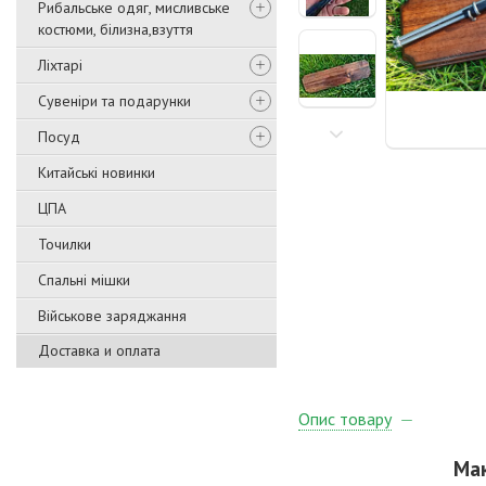
Рибальське одяг, мисливське
костюми, білизна,взуття
Ліхтарі
Сувеніри та подарунки
Посуд
Китайські новинки
ЦПА
Точилки
Спальні мішки
Військове заряджання
Доставка и оплата
Опис товару
Мак