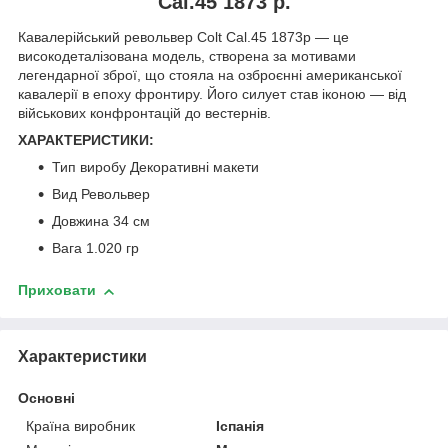
Cal.45 1873 р.
Кавалерійський револьвер Colt Cal.45 1873р — це
високодеталізована модель, створена за мотивами
легендарної зброї, що стояла на озброєнні американської
кавалерії в епоху фронтиру. Його силует став іконою — від
військових конфронтацій до вестернів.
ХАРАКТЕРИСТИКИ:
Тип виробу Декоративні макети
Вид Револьвер
Довжина 34 см
Вага 1.020 гр
Приховати
Характеристики
Основні
Країна виробник
Іспанія