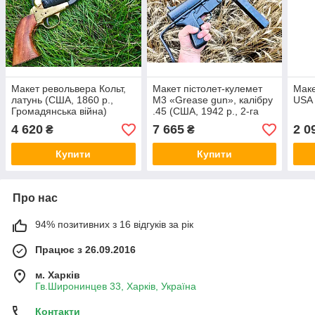
Макет револьвера Кольт,
Макет пістолет-кулемет
Маке
латунь (США, 1860 р.,
M3 «Grease gun», калібру
USA
Громадянська війна)
.45 (США, 1942 р., 2-га
Світова війна)
4 620
7 665
2 0
₴
₴
Купити
Купити
Про нас
94% позитивних з 16 відгуків за рік
Працює з 26.09.2016
м. Харків
Гв.Широнинцев 33, Харків, Україна
Контакти