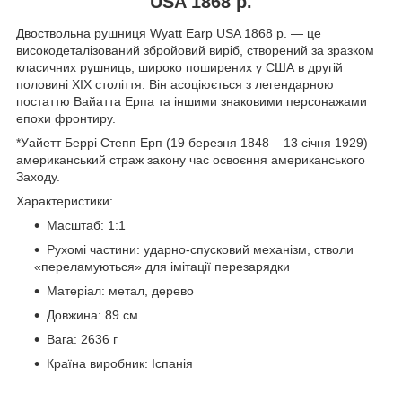
USA 1868 р.
Двоствольна рушниця Wyatt Earp USA 1868 р. — це
високодеталізований збройовий виріб, створений за зразком
класичних рушниць, широко поширених у США в другій
половині XIX століття. Він асоціюється з легендарною
постаттю Вайатта Ерпа та іншими знаковими персонажами
епохи фронтиру.
*Уайетт Беррі Степп Ерп (19 березня 1848 – 13 січня 1929) –
американський страж закону час освоєння американського
Заходу.
Характеристики:
Масштаб: 1:1
Рухомі частини: ударно-спусковий механізм, стволи
«переламуються» для імітації перезарядки
Матеріал: метал, дерево
Довжина: 89 см
Вага: 2636 г
Країна виробник: Іспанія