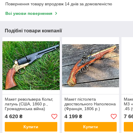
Повернення товару впродовж 14 днів за домовленістю
Всі умови повернення
Подібні товари компанії
Макет револьвера Кольт,
Макет пістолета
Маке
латунь (США, 1860 р.,
двоствольного Наполеона
M3 «
Громадянська війна)
(Франція, 1806 р.)
.45 
Світ
4 620
4 199
7 6
₴
₴
Купити
Купити