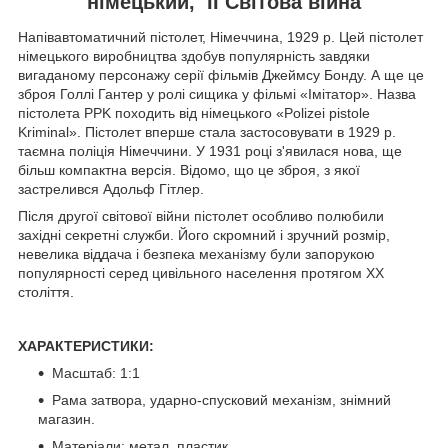
німецький, ІІ Світова війна
Напівавтоматичний пістолет, Німеччина, 1929 р. Цей пістолет
німецького виробництва здобув популярність завдяки
вигаданому персонажу серії фільмів Джеймсу Бонду. А ще це
зброя Голлі Гантер у ролі сищика у фільмі «Імітатор». Назва
пістолета PPK походить від німецького «Polizei pistole
Kriminal». Пістолет вперше стала застосовувати в 1929 р.
таємна поліція Німеччини. У 1931 році з'явилася нова, ще
більш компактна версія. Відомо, що це зброя, з якої
застрелився Адольф Гітлер.
Після другої світової війни пістолет особливо полюбили
західні секретні служби. Його скромний і зручний розмір,
невелика віддача і безпека механізму були запорукою
популярності серед цивільного населення протягом ХХ
століття.
ХАРАКТЕРИСТИКИ:
Масштаб: 1:1
Рама затвора, ударно-спусковий механізм, знімний
магазин.
Матеріали: метал, пластик