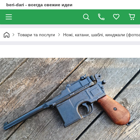
beri-dari - всегда свежие идеи
Товари та послуги
Ножі, катани, шаблі, кинджали (фото