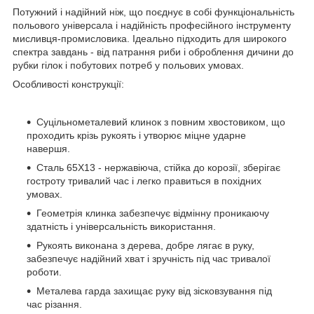
Потужний і надійний ніж, що поєднує в собі функціональність
польового універсала і надійність професійного інструменту
мисливця-промисловика. Ідеально підходить для широкого
спектра завдань - від патрання риби і оброблення дичини до
рубки гілок і побутових потреб у польових умовах.
Особливості конструкції:
Суцільнометалевий клинок з повним хвостовиком, що
проходить крізь рукоять і утворює міцне ударне
навершя.
Сталь 65Х13 - нержавіюча, стійка до корозії, зберігає
гостроту тривалий час і легко правиться в похідних
умовах.
Геометрія клинка забезпечує відмінну проникаючу
здатність і універсальність використання.
Рукоять виконана з дерева, добре лягає в руку,
забезпечує надійний хват і зручність під час тривалої
роботи.
Металева гарда захищає руку від зісковзування під
час різання.