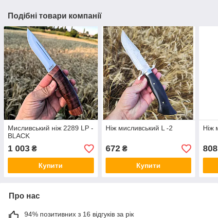
Подібні товари компанії
Мисливський ніж 2289 LP -
Ніж мисливський L -2
Ніж 
BLACK
1 003
672
808
₴
₴
Купити
Купити
Про нас
94% позитивних з 16 відгуків за рік