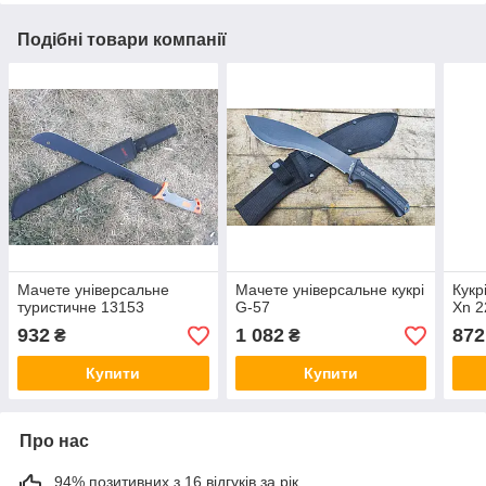
Подібні товари компанії
Мачете універсальне
Мачете універсальне кукрі
Кукр
туристичне 13153
G-57
Xn 2
932
1 082
872
₴
₴
Купити
Купити
Про нас
94% позитивних з 16 відгуків за рік