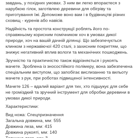
завдань, у похідних умовах. З ним ви легко впораєтеся з
нарубкою гілок, заготівлею деревини для обігріву та
приготування їжі. Допоможе воно вам і в будівництві різних
сховищ - куренів або навісів.
Надійність та простота конструкції роблять його по-
справжньому корисним помічником хоч в умовах дикої
природи, хоч на вашій дачній ділянці. Що забезпечується
клинком з нержавіючої 420 сталі, з захисним покриттям, що
знижує негативний вплив вологи та механічних пошкоджень.
Зручністю та практичністю також відрізняється і рукоять
мачете. Зроблена із зносостійкого полімеру, вона забезпечена
спеціальним виступом, що запобігає вислизанню та вильоту
мачете з рук, при роботах підвищеної інтенсивності.
Мачете 126 – вдалий варіант для тих, хто підшукує для себе
не громіздкий та зручний інструмент для обробки деревини в
умовах дикої природи.
Характеристики:
Вид ножа: Спецпризначення
Загальна довжина, мм: 555
Довжина леза, мм: 415
Довжина рукояті, мм: 140
Товщина леза, мм: 3