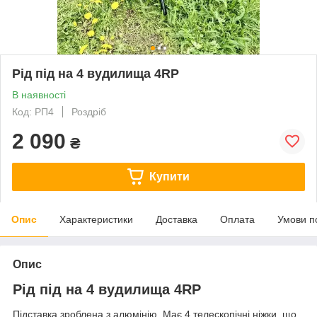
Рід під на 4 вудилища 4RP
В наявності
Код: РП4
Роздріб
2 090
₴
Купити
Опис
Характеристики
Доставка
Оплата
Умови п
Опис
Рід під на 4 вудилища 4RP
Підставка зроблена з алюмінію. Має 4 телескопічні ніжки, що