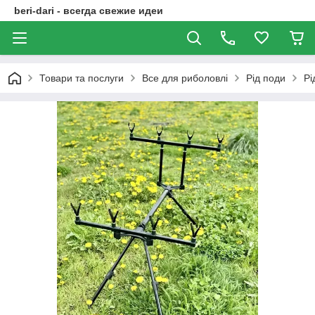
beri-dari - всегда свежие идеи
Товари та послуги
Все для риболовлі
Рід поди
Рі