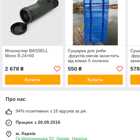
Монокуляр BASSELL
Сушарка для риби
Суша
Mono 8-24×50
,фруктів,овочів захистить
,фру
від комах 5 поличок
захи
50*50*100см
поли
2 678
550
578
₴
₴
Купити
Купити
Про нас
94% позитивних з 16 відгуків за рік
Працює з 26.09.2016
м. Харків
Гв.Широнинцев 33, Харків, Україна