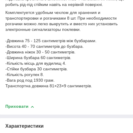
робить рід-під стійким навіть на нерівній поверхні.
Комплектуется удобным чехлом для хранения и
транспортировки и рогачиками 8 шт. При необходимости
рогачики можно легко выкрутить и вместо них установить
электронные сигнализаторы поклевки.
-Довжина 75 - 125 сантиметрiв між бузбарами.
-Висота 40 - 70 сантиметрiв до бузбара.
-Довжина ніжок 30 - 50 сантиметрiв.
-Ширина бузбара 60 сантиметрiв.
-Кількість місць для вудилищ 4.
-Стійки бузбара 30 сантиметрiв.
-Кількість рогулек 8.
-Вага род под 1930 грам.
Транспортна довжина 81×23×9 сантиметрiв.
Приховати
Характеристики