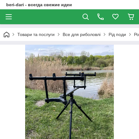
beri-dari - всегда свежие идеи
Товари та послуги
Все для риболовлі
Рід поди
Ро