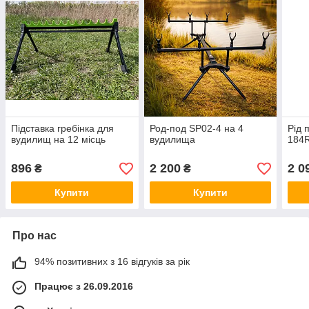
Підставка гребінка для
Род-под SP02-4 на 4
Рід 
вудилищ на 12 місць
вудилища
184
896
2 200
2 0
₴
₴
Купити
Купити
Про нас
94% позитивних з 16 відгуків за рік
Працює з 26.09.2016