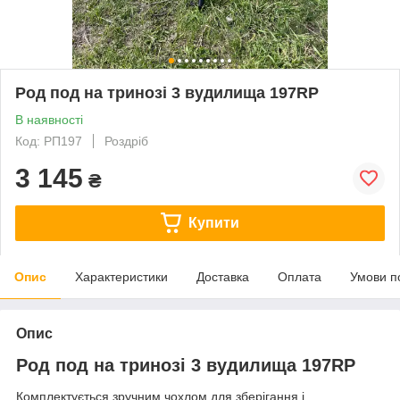
Род под на тринозі 3 вудилища 197RP
В наявності
Код: РП197
Роздріб
3 145
₴
Купити
Опис
Характеристики
Доставка
Оплата
Умови п
Опис
Род под на тринозі 3 вудилища 197RP
Комплектується зручним чохлом для зберігання і