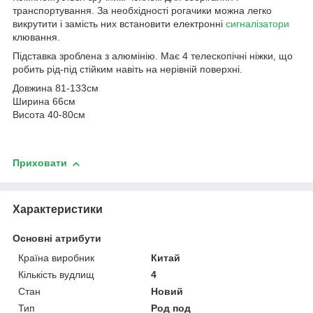
транспортування. За необхідності рогачики можна легко
викрутити і замість них встановити електронні
сигналізатори
клювання.
Підставка зроблена з алюмінію. Має 4 телескопічні ніжки, що
робить рід-під стійким навіть на нерівній поверхні.
Довжина 81-133см
Ширина 66см
Висота 40-80см
Приховати
Характеристики
Основні атрибути
Країна виробник
Китай
Кількість вудлищ
4
Стан
Новий
Тип
Род под