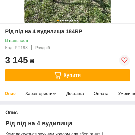
Рід під на 4 вудилища 184RP
В наявності
Код: РП198
Роздріб
3 145
₴
Купити
Опис
Характеристики
Доставка
Оплата
Умови п
Опис
Рід під на 4 вудилища
Комплектується зручним чохлом для зберігання і