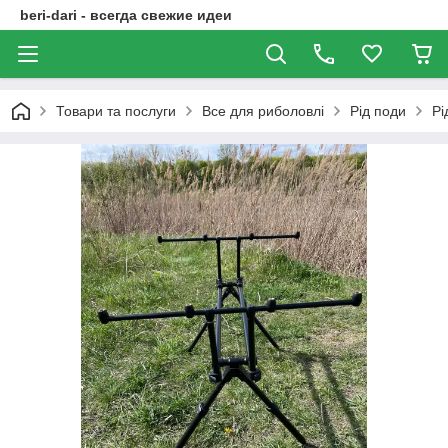
beri-dari - всегда свежие идеи
Товари та послуги
Все для риболовлі
Рід поди
Рі