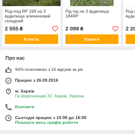
Род-под RP 168 на 3
Рід під на 3 вудилища
Род-
вудилища алюмінієвий
184RP
вуд
складний
2 555
2 099
2 2
₴
₴
Купити
Купити
Про нас
94% позитивних з 16 відгуків за рік
Працює з 26.09.2016
м. Харків
Гв.Широнинцев 33, Харків, Україна
Контакти
Сьогодні працює з 10:00 до 16:00
Показати весь графік роботи